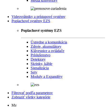
Media konvertory
Videovrátniky a prístupové systémy
Poplachové systémy EZS
Poplachové systémy EZS
Ústredne a komunikácia
Zdroje, akumulátory
Klávesnice a ovládače
Príslušenstvo
Detektory
Skrinky, káble
Signalizácia
Sety
Moduly a Expandéry
Filtrovať podľa parametrov
Zobraziť všetky kategórie
My