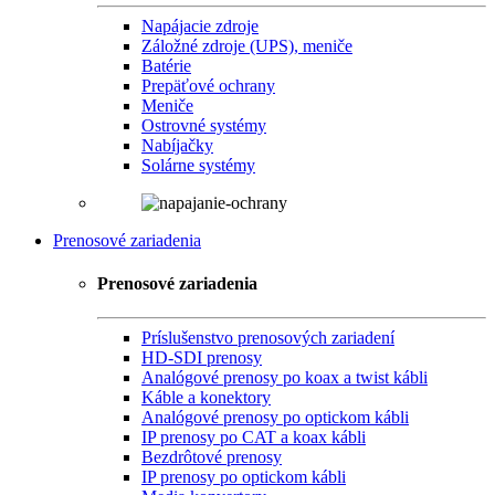
Napájacie zdroje
Záložné zdroje (UPS), meniče
Batérie
Prepäťové ochrany
Meniče
Ostrovné systémy
Nabíjačky
Solárne systémy
Prenosové zariadenia
Prenosové zariadenia
Príslušenstvo prenosových zariadení
HD-SDI prenosy
Analógové prenosy po koax a twist kábli
Káble a konektory
Analógové prenosy po optickom kábli
IP prenosy po CAT a koax kábli
Bezdrôtové prenosy
IP prenosy po optickom kábli