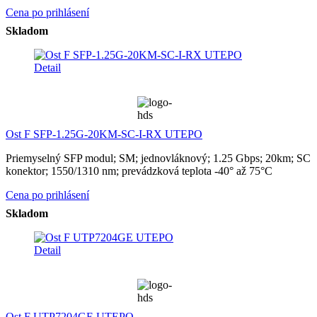
Cena po prihlásení
Skladom
Detail
Ost F SFP-1.25G-20KM-SC-I-RX UTEPO
Priemyselný SFP modul; SM; jednovláknový; 1.25 Gbps; 20km; SC
konektor; 1550/1310 nm; prevádzková teplota -40° až 75°C
Cena po prihlásení
Skladom
Detail
Ost F UTP7204GE UTEPO