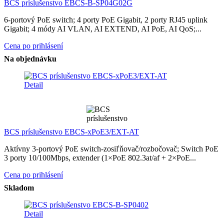
BCS príslušenstvo EBCS-B-SP04G02G
6-portový PoE switch; 4 porty PoE Gigabit, 2 porty RJ45 uplink
Gigabit; 4 módy AI VLAN, AI EXTEND, AI PoE, AI QoS;...
Cena po prihlásení
Na objednávku
Detail
BCS príslušenstvo EBCS-xPoE3/EXT-AT
Aktívny 3-portový PoE switch-zosiľňovač/rozbočovač; Switch PoE
3 porty 10/100Mbps, extender (1×PoE 802.3at/af + 2×PoE...
Cena po prihlásení
Skladom
Detail