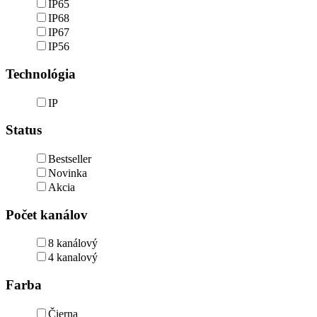
IP65
IP68
IP67
IP56
Technológia
IP
Status
Bestseller
Novinka
Akcia
Počet kanálov
8 kanálový
4 kanalový
Farba
Čierna