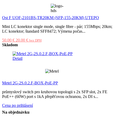
Ost F UOF-2101BS-TR20KM (SFP-155-20KM) UTEPO
Mini LC konektor single mode, single fibre - pár; 155Mbps; 20km;
LC konektor; štandard SFF8472; Výmena počas...
50.00 €
20.00 €
bez DPH
Skladom
Detail
Metel 2G-2S.0.2.F-BOX-PoE-PP
průmyslový switch pro kruhovou topologii s 2x SFP slot, 2x FE
PoE++ (60W) port s 1kA přepěťovou ochranou, 2x DI s...
Cena po prihlásení
Na objednávku