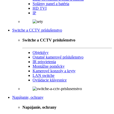
Solárny panel a batéria
HD TVI
IP
Switche a CCTV príslušenstvo
Switche a CCTV príslušenstvo
Objektívy
Ostatné kamerové príslušenstvo
IR prisvietenia
Montážne pomôcky
Kamerové konzoly a kryty
LAN switche
Ovládacie klávesnice
Napájanie, ochrany
Napájanie, ochrany