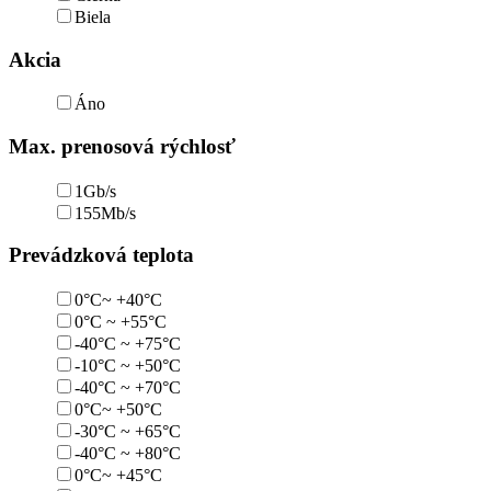
Biela
Akcia
Áno
Max. prenosová rýchlosť
1Gb/s
155Mb/s
Prevádzková teplota
0°C~ +40°C
0°C ~ +55°C
-40°C ~ +75°C
-10°C ~ +50°C
-40°C ~ +70°C
0°C~ +50°C
-30°C ~ +65°C
-40°C ~ +80°C
0°C~ +45°C