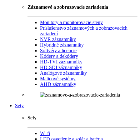
Záznamové a zobrazovacie zariadenia
Monitory a monitorovacie steny
Príslušenstvo záznamových a zobrazovacích
zariadení
NVR záznamníky
Hybridné záznamníky
Softvéry a licencie
Kódery a dekódery
HD-TVI záznamníky
HD-SDI záznamníky
Analógové záznamníky
Maticové systémy
AHD záznamníky
Sety
Sety
Wi-fi
LED osvetlenie a solár a batéria