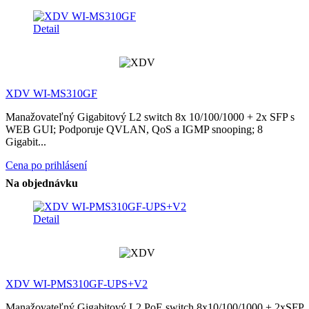
Detail
XDV WI-MS310GF
Manažovateľný Gigabitový L2 switch 8x 10/100/1000 + 2x SFP s
WEB GUI; Podporuje QVLAN, QoS a IGMP snooping; 8
Gigabit...
Cena po prihlásení
Na objednávku
Detail
XDV WI-PMS310GF-UPS+V2
Manažovateľný Gigabitový L2 PoE switch 8x10/100/1000 + 2xSFP