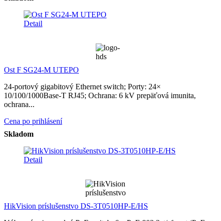
Detail
Ost F SG24-M UTEPO
24-portový gigabitový Ethernet switch; Porty: 24×
10/100/1000Base-T RJ45; Ochrana: 6 kV prepäťová imunita,
ochrana...
Cena po prihlásení
Skladom
Detail
HikVision príslušenstvo DS-3T0510HP-E/HS