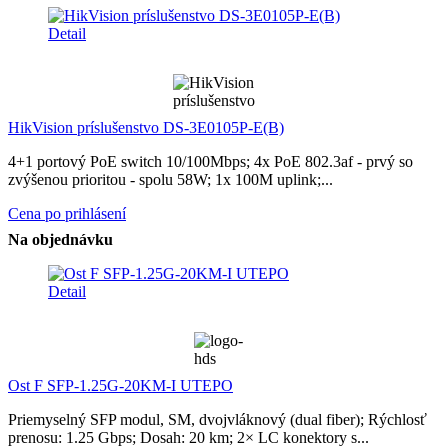
Detail
HikVision príslušenstvo DS-3E0105P-E(B)
4+1 portový PoE switch 10/100Mbps; 4x PoE 802.3af - prvý so
zvýšenou prioritou - spolu 58W; 1x 100M uplink;...
Cena po prihlásení
Na objednávku
Detail
Ost F SFP-1.25G-20KM-I UTEPO
Priemyselný SFP modul, SM, dvojvláknový (dual fiber); Rýchlosť
prenosu: 1.25 Gbps; Dosah: 20 km; 2× LC konektory s...