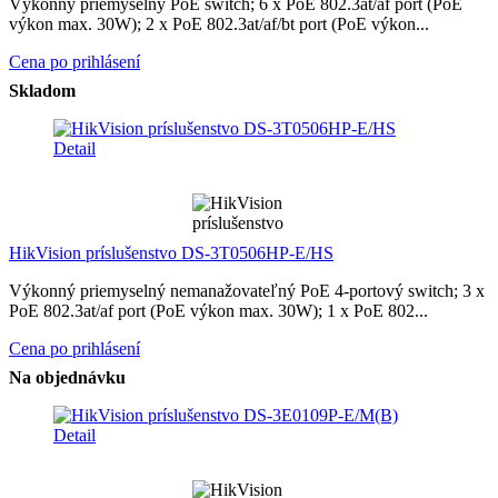
Výkonný priemyselný PoE switch; 6 x PoE 802.3at/af port (PoE
výkon max. 30W); 2 x PoE 802.3at/af/bt port (PoE výkon...
Cena po prihlásení
Skladom
Detail
HikVision príslušenstvo DS-3T0506HP-E/HS
Výkonný priemyselný nemanažovateľný PoE 4-portový switch; 3 x
PoE 802.3at/af port (PoE výkon max. 30W); 1 x PoE 802...
Cena po prihlásení
Na objednávku
Detail