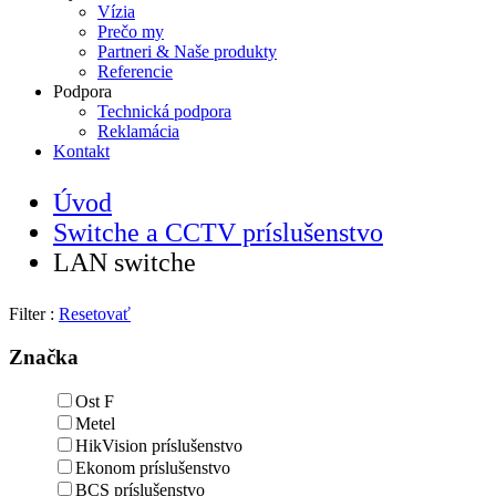
Vízia
Prečo my
Partneri & Naše produkty
Referencie
Podpora
Technická podpora
Reklamácia
Kontakt
Úvod
Switche a CCTV príslušenstvo
LAN switche
Filter :
Resetovať
Značka
Ost F
Metel
HikVision príslušenstvo
Ekonom príslušenstvo
BCS príslušenstvo