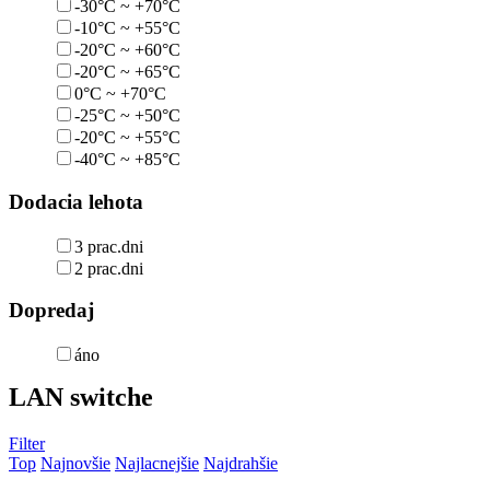
-30°C ~ +70°C
-10°C ~ +55°C
-20°C ~ +60°C
-20°C ~ +65°C
0°C ~ +70°C
-25°C ~ +50°C
-20°C ~ +55°C
-40°C ~ +85°C
Dodacia lehota
3 prac.dni
2 prac.dni
Dopredaj
áno
LAN switche
Filter
Top
Najnovšie
Najlacnejšie
Najdrahšie