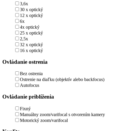
3,6x
30 x optický
12 x optický
6x
4x optický
25 x optický
2,5x
32 x optický
16 x optický
Ovládanie ostrenia
Bez ostrenia
Ostrenie na diaľku (objektív alebo backfocus)
Autofocus
Ovládanie priblíženia
Fixný
Manuálny zoom/varifocal s otvorením kamery
Motorický zoom/varifocal