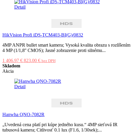
Detail
HikVision Profi iDS-TCM403-BI(G)/0832
4MP ANPR bullet smart kamera; Vysoká kvalita obrazu s rozlíšením
4 MP (1/1,8'' CMOS); Jasné zobrazenie proti silnému...
1 406.97 €
823.00 €
bez DPH
Skladom
Akcia
Detail
Hanwha QNO-7082R
„Uvedená cena platí pri kúpe jedného kusu.“ 4MP sieťová IR
tubusová kamera; Citlivosť 0.1 lux (F1.6, 1/30sek);...