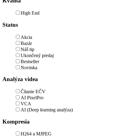
Kvalita
High End
Status
Akcia
Bazár
Náš tip
Ukončený predaj
Bestseller
Novinka
Analýza videa
Čítanie EČV
AI PixelPro
VCA
AI (Deep learning analýza)
Kompresia
H264 a MJPEG