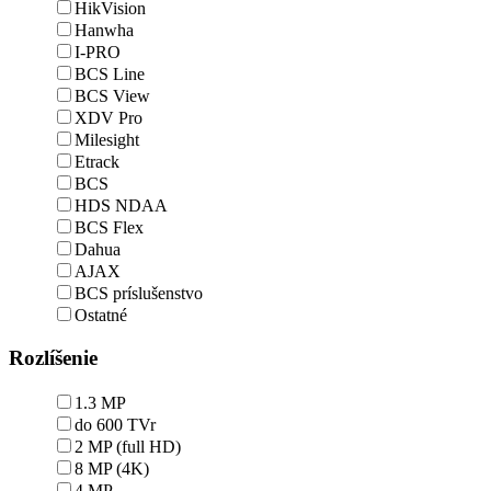
HikVision
Hanwha
I-PRO
BCS Line
BCS View
XDV Pro
Milesight
Etrack
BCS
HDS NDAA
BCS Flex
Dahua
AJAX
BCS príslušenstvo
Ostatné
Rozlíšenie
1.3 MP
do 600 TVr
2 MP (full HD)
8 MP (4K)
4 MP