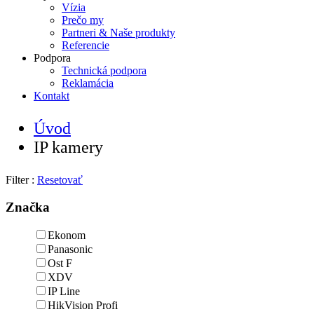
Vízia
Prečo my
Partneri & Naše produkty
Referencie
Podpora
Technická podpora
Reklamácia
Kontakt
Úvod
IP kamery
Filter :
Resetovať
Značka
Ekonom
Panasonic
Ost F
XDV
IP Line
HikVision Profi