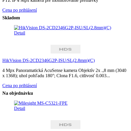
PTZ IP 4 Mpx kamera pre monitorovanie premávky
Cena po prihlásení
Skladom
Detail
HikVision DS-2CD2346G2P-ISU/SL(2.8mm)(C)
4 Mpx Panoramatická AcuSense kamera Objektív 2x .,8 mm (3040
x 1368); uhol pohľadu 180°; Clona F1.6, citlivosť 0.003...
Cena po prihlásení
Na objednávku
Detail