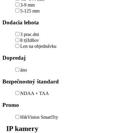
3-9 mm
5-125 mm
Dodacia lehota
3 prac.dni
8 týždňov
Len na objednávku
Dopredaj
áno
Bezpečnostný štandard
NDAA + TAA
Promo
HikVision SmartTry
IP kamery