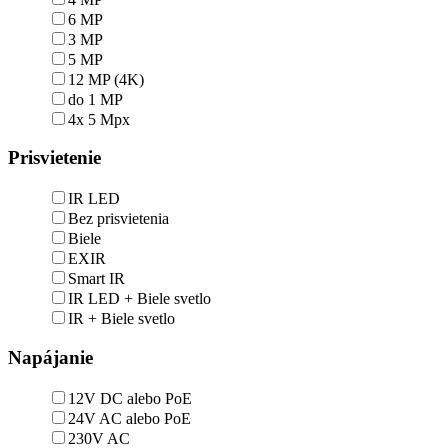
6 MP
3 MP
5 MP
12 MP (4K)
do 1 MP
4x 5 Mpx
Prisvietenie
IR LED
Bez prisvietenia
Biele
EXIR
Smart IR
IR LED + Biele svetlo
IR + Biele svetlo
Napájanie
12V DC alebo PoE
24V AC alebo PoE
230V AC