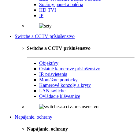
Solárny panel a batéria
HD TVI
IP
Switche a CCTV príslušenstvo
Switche a CCTV príslušenstvo
Objektívy
Ostatné kamerové príslušenstvo
IR prisvietenia
Montážne pomôcky
Kamerové konzoly a kryty
LAN switche
Ovládacie klávesnice
Napájanie, ochrany
Napájanie, ochrany