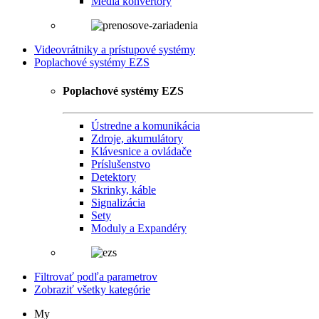
Media konvertory
Videovrátniky a prístupové systémy
Poplachové systémy EZS
Poplachové systémy EZS
Ústredne a komunikácia
Zdroje, akumulátory
Klávesnice a ovládače
Príslušenstvo
Detektory
Skrinky, káble
Signalizácia
Sety
Moduly a Expandéry
Filtrovať podľa parametrov
Zobraziť všetky kategórie
My