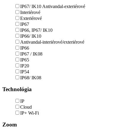
IP67/ IK10 Antivandal-exteriérové
Interiérové
Exteriérové
IP67
IP66, IP67/ IK10
IP66/ IK10
Antivandal-interiérové/exteriérové
IP66
IP67 / IK08
IP65
IP20
IP54
IP68/ IK08
Technológia
IP
Cloud
IP+ Wi-Fi
Zoom