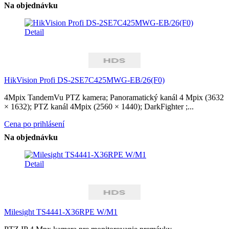
Na objednávku
Detail
HikVision Profi DS-2SE7C425MWG-EB/26(F0)
4Mpix TandemVu PTZ kamera; Panoramatický kanál 4 Mpix (3632
× 1632); PTZ kanál 4Mpix (2560 × 1440); DarkFighter ;...
Cena po prihlásení
Na objednávku
Detail
Milesight TS4441-X36RPE W/M1