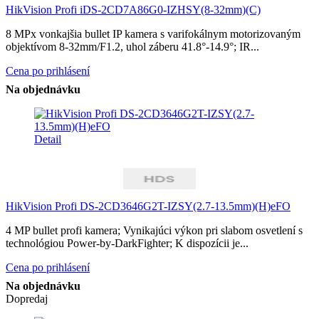
HikVision Profi iDS-2CD7A86G0-IZHSY(8-32mm)(C)
8 MPx vonkajšia bullet IP kamera s varifokálnym motorizovaným
objektívom 8-32mm/F1.2, uhol záberu 41.8°-14.9°; IR...
Cena po prihlásení
Na objednávku
Detail
HikVision Profi DS-2CD3646G2T-IZSY(2.7-13.5mm)(H)eFO
4 MP bullet profi kamera; Vynikajúci výkon pri slabom osvetlení s
technológiou Power-by-DarkFighter; K dispozícii je...
Cena po prihlásení
Na objednávku
Dopredaj