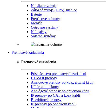
Napájacie zdroje
Záložné zdroje (UPS), meniče
Batérie
Prepäťové ochrany
Meniče
Ostrovné systémy
Nabíjačky
Solárne systémy
Prenosové zariadenia
Prenosové zariadenia
Príslušenstvo prenosových zariadení
HD-SDI prenosy
Analógové prenosy po koax a twist kábli
Káble a konektory
Analógové prenosy po optickom kábli
IP prenosy po CAT a koax kábli
Bezdrôtové prenosy
IP prenosy po optickom kábli