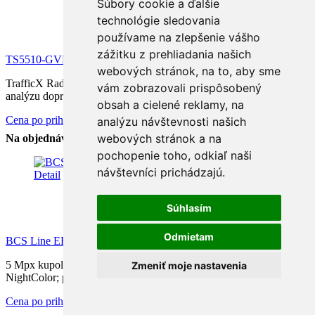
Súbory cookie a ďalšie
technológie sledovania
používame na zlepšenie vášho
zážitku z prehliadania našich
TS5510-GVH/LTE-EU 850
webových stránok, na to, aby sme
TrafficX Radar ANPR 4G LTE dopravná kamera pre inteligentnú
vám zobrazovali prispôsobený
analýzu dopravnej prevádzky, rozpoznávanie ŠPZ až do...
obsah a cielené reklamy, na
Cena po prihlásení
analýzu návštevnosti našich
webových stránok a na
Na objednávku
pochopenie toho, odkiaľ naši
návštevníci prichádzajú.
Detail
Súhlasím
Odmietam
BCS Line EBCS-L-DIP25FCR5L5-Ai2
5 Mpx kupolová IP kamera; snímač 1/2,7" PS CMOS; technológia
Zmeniť moje nastavenia
NightColor; pevný objektív 2,8 mm; WDR 120 dB; vstavaný...
Cena po prihlásení