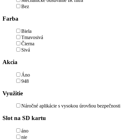
Mechanické odsúvanie IR filtra
Bez
Farba
Biela
Tmavosivá
Čierna
Sivá
Akcia
Áno
948
Využitie
Náročné aplikácie s vysokou úrovňou bezpečnosti
Slot na SD kartu
áno
nie