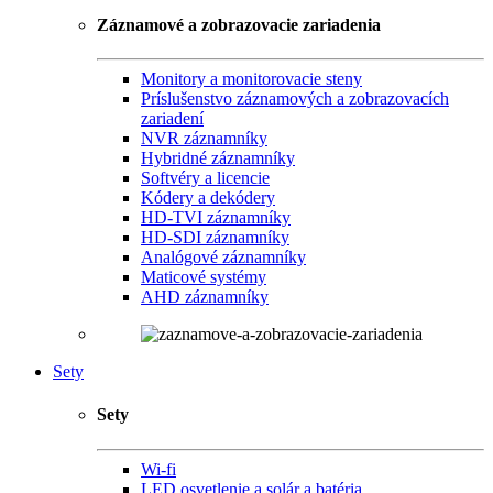
Záznamové a zobrazovacie zariadenia
Monitory a monitorovacie steny
Príslušenstvo záznamových a zobrazovacích
zariadení
NVR záznamníky
Hybridné záznamníky
Softvéry a licencie
Kódery a dekódery
HD-TVI záznamníky
HD-SDI záznamníky
Analógové záznamníky
Maticové systémy
AHD záznamníky
Sety
Sety
Wi-fi
LED osvetlenie a solár a batéria