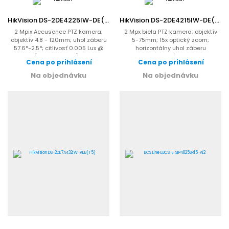
HikVision DS-2DE4225IW-DE(T5)
HikVision DS-2DE4215IW-DE(T5)
2 Mpix Accusence PTZ kamera;
2 Mpx biela PTZ kamera; objektív
objektív 4.8 - 120mm; uhol záberu
5-75mm; 15x optický zoom;
57.6°-2.5°; citlivosť 0.005 Lux @
horizontálny uhol záberu
(F1,6, AGC Zap.),...
57.6°-4°; citlivosť 0.005 Lux @ ...
Cena po prihlásení
Cena po prihlásení
Na objednávku
Na objednávku