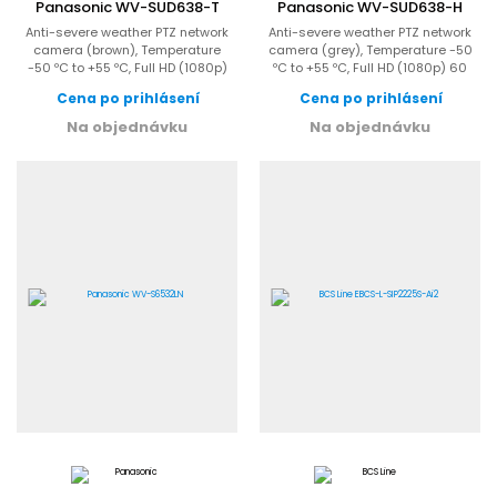
Panasonic WV-SUD638-T
Panasonic WV-SUD638-H
Anti-severe weather PTZ network
Anti-severe weather PTZ network
camera (brown), Temperature
camera (grey), Temperature -50
-50 ºC to +55 ºC, Full HD (1080p)
ºC to +55 ºC, Full HD (1080p) 60
60 fps, x30 zoom lens,...
fps, x30 zoom lens,...
Cena po prihlásení
Cena po prihlásení
Na objednávku
Na objednávku