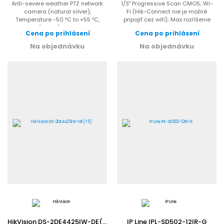
Anti-severe weather PTZ network
1/3" Progressive Scan CMOS; Wi-
camera (natural silver),
Fi (Hik-Connect nie je možné
Temperature -50 ºC to +55 ºC,
pripojiť cez wifi); Max rozlíšenie
Full HD (1080p) 60 fps, x30...
4MP 2560x1440; Ultra...
Cena po prihlásení
Cena po prihlásení
Na objednávku
Na objednávku
HikVision DS-2DE4425IW-DE(T5)
IP Line IPL-SD502-12IR-G