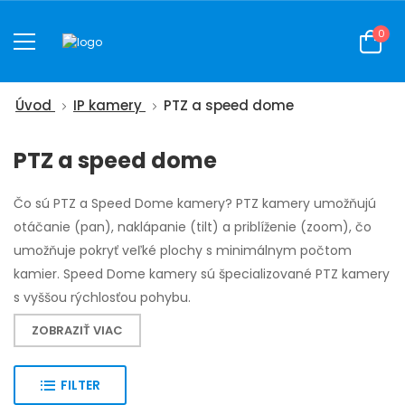
0
Úvod
IP kamery
PTZ a speed dome
PTZ a speed dome
Čo sú PTZ a Speed Dome kamery? PTZ kamery umožňujú
otáčanie (pan), naklápanie (tilt) a priblíženie (zoom), čo
umožňuje pokryť veľké plochy s minimálnym počtom
kamier. Speed Dome kamery sú špecializované PTZ kamery
s vyššou rýchlosťou pohybu.
ZOBRAZIŤ VIAC
FILTER