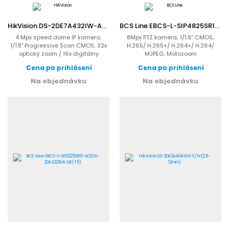
HikVision DS-2DE7A432IW-AEB(T5)
BCS Line EBCS-L-SIP4825SR15-Ai2
4 Mpx speed dome IP kamera;
8Mpx PTZ kamera; 1/1.8” CMOS;
1/1.8" Progressive Scan CMOS; 32x
H.265/ H.265+/ H.264+/ H.264/
optický zoom / 16x digitálny
MJPEG; Motozoom
zoom; IR prisivietenie do...
5.4mm~135mm; F1.6~F4.0; IR
Cena po prihlásení
Cena po prihlásení
150m; microSD...
Na objednávku
Na objednávku