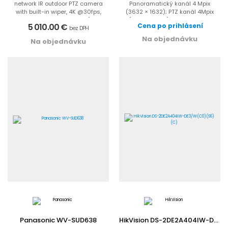
network IR outdoor PTZ camera
Panoramatický kanál 4 Mpix
with built-in wiper, 4K @30fps,
(3632 × 1632); PTZ kanál 4Mpix
30X Optical Zoom Lens (5...
(2560 × 1440); DarkFighter ;...
5 010.00 €
Cena po prihlásení
bez DPH
Na objednávku
Na objednávku
Panasonic WV-SUD638
HikVision DS-2DE2A404IW-DE3/W(C0)(S6)(C)