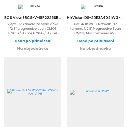
BCS View EBCS-V-SIP2225SR10-Ai2(DS-2DE4225IW-DE(T5)
HikVision DS-2DE3A404IWG-E/W(2.8-12mm)
2Mpx PTZ kamera zo série View;
4MP 4x IR Wi-Fi Network PTZ
1/2.8” progressive scan CMOS;
kamera; 1/2.8" Progressive Scan
H.265+/ H.265/ H.264+/ H.264/
CMOS; Max rozlíšenie 4MP
MJPEG; Objektív: motozoom...
2560x1440; Ultra vysoká...
Cena po prihlásení
Cena po prihlásení
Na objednávku
Na objednávku