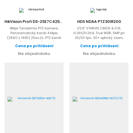
HikVision Profi DS-2SE7C425MW-AEB(14F1)(O-STD)(P3)
HDS NDAA PTZ30IR200
4Mpx TandemVu PTZ kamera;
1/2.8" STARVIS CMOS & ICR;
Panoramatický kanál 4 Mpix
H.265/H.264; True WDR; 5MP pri
(2560 x 1440) 25sn./s; PTZ kanál
25/30 fps; 30× optický zoom;
2Mpix (2560 x 1440) 25sn./s;...
DC36V/Hi-POE; IR dosah až 200...
Cena po prihlásení
Cena po prihlásení
Na objednávku
Na objednávku