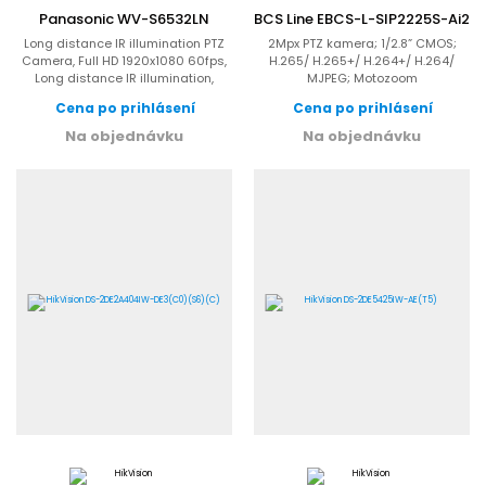
Panasonic WV-S6532LN
BCS Line EBCS-L-SIP2225S-Ai2
Long distance IR illumination PTZ
2Mpx PTZ kamera; 1/2.8” CMOS;
Camera, Full HD 1920x1080 60fps,
H.265/ H.265+/ H.264+/ H.264/
Long distance IR illumination,
MJPEG; Motozoom
ClearSight Coating,...
4.8mm~120mm; F1.6~F3.5;
Cena po prihlásení
Cena po prihlásení
microSD do 512GB;...
Na objednávku
Na objednávku