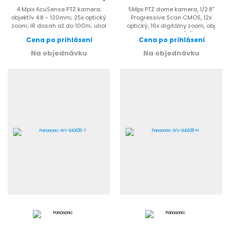
4 Mpix AcuSense PTZ kamera;
5Mpx PTZ dome kamera, 1/2.8"
objektív 4.8 - 120mm; 25x optický
Progressive Scan CMOS, 12x
zoom; IR dosah až do 100m; uhol
optický, 16x digitálny zoom, obj.
záberu 55°-2.4°;...
4.7～56.4mm, 2560(H) ×1920...
Cena po prihlásení
Cena po prihlásení
Na objednávku
Na objednávku