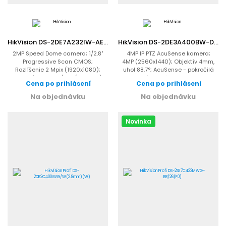
HikVision DS-2DE7A232IW-AEB(T5)
HikVision DS-2DE3A400BW-DE(F1)(T5)
2MP Speed Dome camera; 1/2.8"
4MP IP PTZ AcuSense kamera;
Progressive Scan CMOS;
4MP (2560x1440); Objektív 4mm,
Rozlíšenie 2 Mpix (1920x1080);
uhol 88.7°; AcuSense - pokročilá
Citlivosť 0.005Lux/F1.6 (farebne)...
analýza osôb a vozidiel;...
Cena po prihlásení
Cena po prihlásení
Na objednávku
Na objednávku
Novinka