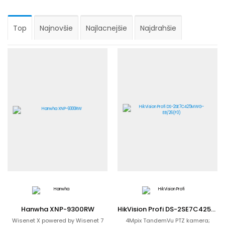
Top
Najnovšie
Najlacnejšie
Najdrahšie
Hanwha XNP-9300RW
HikVision Profi DS-2SE7C425MWG-EB/26(F0)
Wisenet X powered by Wisenet 7
4Mpix TandemVu PTZ kamera;