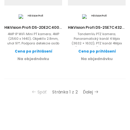
HikVision Profi DS-2DE2C400IWG/W(2.8mm)(W)
HikVision Profi DS-2SE7C432MWG-EB/26(F0)
4MP IP WiFi Mini PT kamera; 4MP
TandemVu PTZ kamera;
(2560 x 1440); Objektív 2.8mm,
Panoramatický kanál 4 Mpix
uhol 91°; Podpora detekcie osôb
(3632 × 1632); PTZ kanál 4Mpix
a vozidiel; Auto...
(2560 × 1440); AcuSense -
Cena po prihlásení
Cena po prihlásení
pokročilá...
Na objednávku
Na objednávku
Späť
Stránka 1 z 2
Ďalej