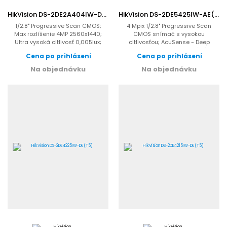
HikVision DS-2DE2A404IW-DE3(C0)(S6)(C)
HikVision DS-2DE5425IW-AE(T5)
1/2.8" Progressive Scan CMOS;
4 Mpix 1/2.8" Progressive Scan
Max rozlíšenie 4MP 2560x1440;
CMOS snímač s vysokou
Ultra vysoká citlivosť 0,005lux;
citlivosťou; AcuSense - Deep
WDR; 4x optický zoom,...
Learning odfiltrovanie falošných...
Cena po prihlásení
Cena po prihlásení
Na objednávku
Na objednávku