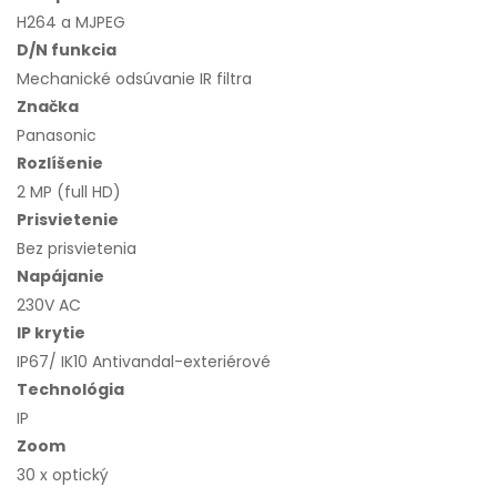
H264 a MJPEG
D/N funkcia
Mechanické odsúvanie IR filtra
Značka
Panasonic
Rozlíšenie
2 MP (full HD)
Prisvietenie
Bez prisvietenia
Napájanie
230V AC
IP krytie
IP67/ IK10 Antivandal-exteriérové
Technológia
IP
Zoom
30 x optický