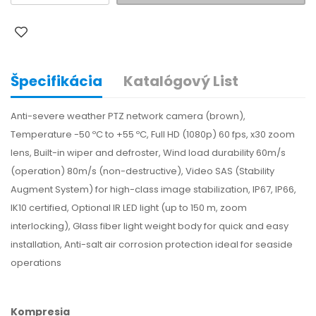
Špecifikácia
Katalógový List
Anti-severe weather PTZ network camera (brown),
Temperature -50 ºC to +55 ºC, Full HD (1080p) 60 fps, x30 zoom
lens, Built-in wiper and defroster, Wind load durability 60m/s
(operation) 80m/s (non-destructive), Video SAS (Stability
Augment System) for high-class image stabilization, IP67, IP66,
IK10 certified, Optional IR LED light (up to 150 m, zoom
interlocking), Glass fiber light weight body for quick and easy
installation, Anti-salt air corrosion protection ideal for seaside
operations
Kompresia