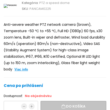
Kategória:
PTZ a speed dome
SKU:
PANCAM0225
Anti-severe weather PTZ network camera (brown),
Temperature -50 ºC to +55 ºC, Full HD (1080p) 60 fps, x30
zoom lens, Built-in wiper and defroster, Wind load durability
60m/s (operation) 80m/s (non-destructive), Video SAS
(Stability Augment System) for high-class image
stabilization, IP67, IP66, IK10 certified, Optional IR LED light
(up to 150 m, zoom interlocking), Glass fiber light weight
body
Viac info
Cena po prihlásení
Dostupnosť:
Na objednávku
DO KOŠÍKA