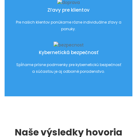
Zľavy pre klientov
Pre našich klientov ponúkame rôzne individuálne zľavy a
ponuky.
Kybernetická bezpečnosť
Spĺňame prísne podmienky pre kybernetickú bezpečnosť
a súčasťou je aj odborné poradenstvo.
Naše výsledky hovoria