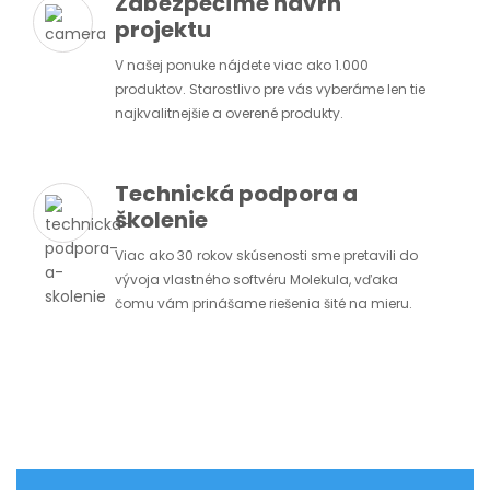
Zabezpečíme návrh
projektu
V našej ponuke nájdete viac ako 1.000
produktov. Starostlivo pre vás vyberáme len tie
najkvalitnejšie a overené produkty.
Technická podpora a
školenie
Viac ako 30 rokov skúsenosti sme pretavili do
vývoja vlastného softvéru Molekula, vďaka
čomu vám prinášame riešenia šité na mieru.