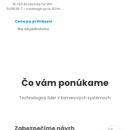
IR-LED Accessory for WV-
SUD638-T - coverage up to 150m
Cena po prihlásení
Na objednávku
Čo vám ponúkame
Technologicý líder v kamerových systémoch.
Zabezpečíme návrh