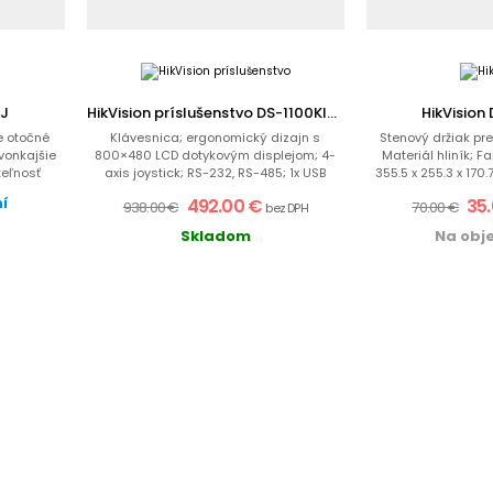
ZJ
HikVision príslušenstvo DS-1100KI(B)
HikVision
e otočné
Klávesnica; ergonomický dizajn s
Stenový držiak pr
vonkajšie
800×480 LCD dotykovým displejom; 4-
Materiál hliník; F
teľnosť
axis joystick; RS-232, RS-485; 1x USB
355.5 x 255.3 x 170
2.0; živý...
kg
ní
492.00 €
35
938.00 €
70.00 €
bez DPH
Skladom
Na obj