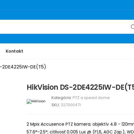
Kontakt
DS-2DE4225IW-DE(T5)
HikVision DS-2DE4225IW-DE(T
Kategória:
PTZ a speed dome
SKU:
327000471
2 Mpix Accusence PTZ kamera; objektív 4.8 - 120m
57.6°-2.5°; citlivosť 0.005 Lux @ (F1,6, AGC Zap.), WD