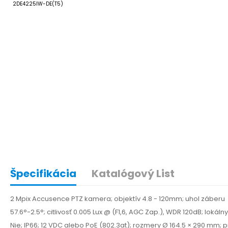
Špecifikácia
Katalógový List
2 Mpix Accusence PTZ kamera; objektív 4.8 - 120mm; uhol záberu
57.6°-2.5°; citlivosť 0.005 Lux @ (F1,6, AGC Zap.), WDR 120dB; lokál
Nie; IP66; 12 VDC alebo PoE (802.3at); rozmery Ø 164.5 × 290 mm; p