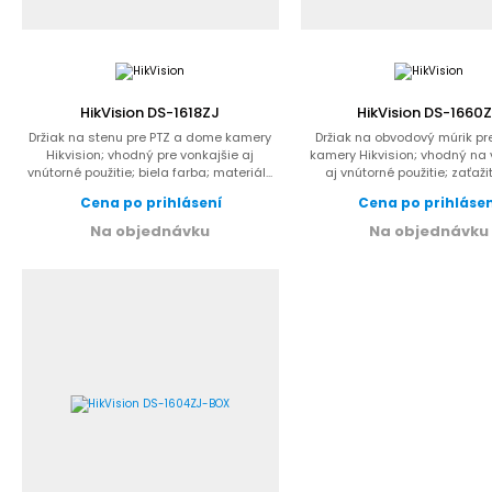
HikVision DS-1618ZJ
HikVision DS-1660
Držiak na stenu pre PTZ a dome kamery
Držiak na obvodový múrik pr
Hikvision; vhodný pre vonkajšie aj
kamery Hikvision; vhodný na 
vnútorné použitie; biela farba; materiál...
aj vnútorné použitie; zaťaži
10kg;...
Cena po prihlásení
Cena po prihláse
Na objednávku
Na objednávku