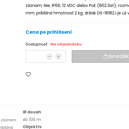
záznam: Nie; IP66; 12 VDC alebo PoE (802.3at); rozm
mm; približná hmotnosť 2 kg; držiak DS-1618ZJ je už 
Cena po prihlásení
Dostupnosť:
Na objednávku
DO KOŠÍK
IR dosah
do 100 m
ny záznam:
Objektív
ribližná