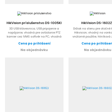
HikVision príslušenstvo DS-1005KI
HikVision DS-1602
3D USB klávesnica; USB pripojenie a
Držiak na stenu pre otočné
napájanie; vhodná pre ovládanie PTZ
Hikvision; vhodný na vonka
kamier cez IVMS softvér na PC; vhodná
vnútorné použitie; hliníková 
pre...
farba...
Cena po prihlásení
Cena po prihláse
Na objednávku
Na objednávku