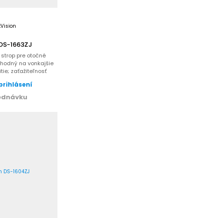
 DS-1663ZJ
strop pre otočné
vhodný na vonkajšie
tie; zaťažiteľnosť
g;...
prihlásení
ednávku