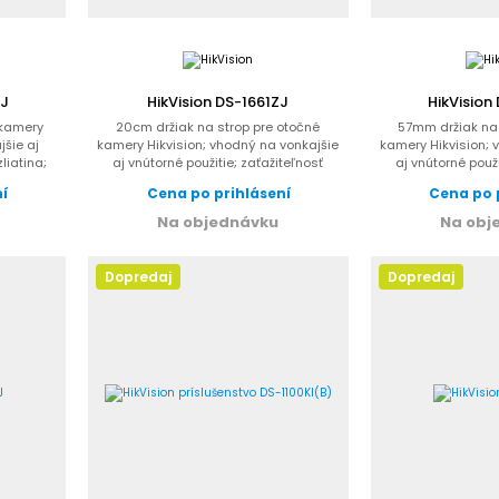
ZJ
HikVision DS-1661ZJ
HikVision
 kamery
20cm držiak na strop pre otočné
57mm držiak na 
jšie aj
kamery Hikvision; vhodný na vonkajšie
kamery Hikvision; 
zliatina;
aj vnútorné použitie; zaťažiteľnosť
aj vnútorné použi
30kg;...
30k
ní
Cena po prihlásení
Cena po 
Na objednávku
Na obj
Dopredaj
Dopredaj