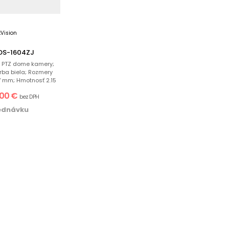
 DS-1604ZJ
e PTZ dome kamery;
arba biela; Rozmery
.7 mm; Hmotnosť 2.15
;...
.00 €
bez DPH
ednávku