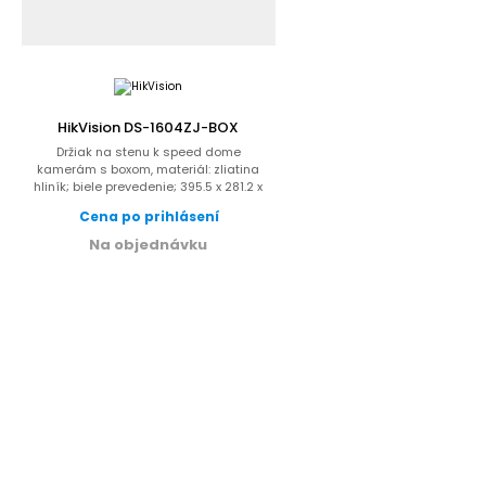
HikVision DS-1604ZJ-BOX
Držiak na stenu k speed dome
kamerám s boxom, materiál: zliatina
hliník; biele prevedenie; 395.5 x 281.2 x
170.7 mm;...
Cena po prihlásení
Na objednávku