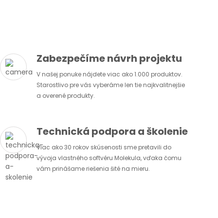
Zabezpečíme návrh projektu
V našej ponuke nájdete viac ako 1.000 produktov.
Starostlivo pre vás vyberáme len tie najkvalitnejšie
a overené produkty.
Technická podpora a školenie
Viac ako 30 rokov skúsenosti sme pretavili do
vývoja vlastného softvéru Molekula, vďaka čomu
vám prinášame riešenia šité na mieru.