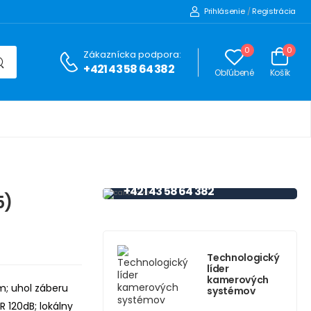
Prihlásenie
/
Registrácia
0
0
Zákaznícka podpora:
+421 43 58 64 382
Obľúbené
Košík
HOTLINE
PODPORA
+421 43 58 64 382
5)
Technologický
líder
kamerových
m; uhol záberu
systémov
R 120dB; lokálny