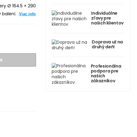
ery Ø 164.5 × 290
Individuálne
v balení.
Viac info
zľavy pre
našich klientov
Doprava už na
druhý deň!
A
Profesionálna
podpora pre
našich
zákazníkov