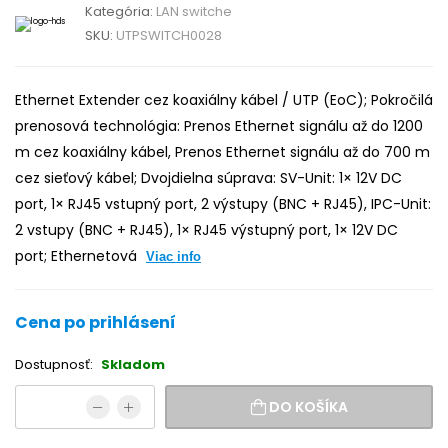
Kategória:
LAN switche
SKU:
UTPSWITCH0028
Ethernet Extender cez koaxiálny kábel / UTP (EoC); Pokročilá
prenosová technológia: Prenos Ethernet signálu až do 1200
m cez koaxiálny kábel, Prenos Ethernet signálu až do 700 m
cez sieťový kábel; Dvojdielna súprava: SV-Unit: 1× 12V DC
port, 1× RJ45 vstupný port, 2 výstupy (BNC + RJ45), IPC-Unit:
2 vstupy (BNC + RJ45), 1× RJ45 výstupný port, 1× 12V DC
port; Ethernetová
Viac info
Cena po prihlásení
Dostupnosť:
Skladom
DO KOŠÍKA