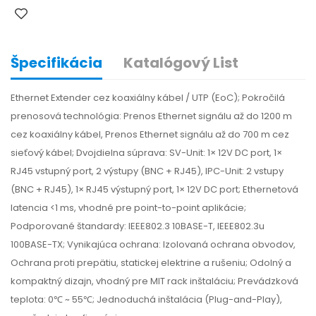
Špecifikácia
Katalógový List
Ethernet Extender cez koaxiálny kábel / UTP (EoC); Pokročilá
prenosová technológia: Prenos Ethernet signálu až do 1200 m
cez koaxiálny kábel, Prenos Ethernet signálu až do 700 m cez
sieťový kábel; Dvojdielna súprava: SV-Unit: 1× 12V DC port, 1×
RJ45 vstupný port, 2 výstupy (BNC + RJ45), IPC-Unit: 2 vstupy
(BNC + RJ45), 1× RJ45 výstupný port, 1× 12V DC port; Ethernetová
latencia <1 ms, vhodné pre point-to-point aplikácie;
Podporované štandardy: IEEE802.3 10BASE-T, IEEE802.3u
100BASE-TX; Vynikajúca ochrana: Izolovaná ochrana obvodov,
Ochrana proti prepätiu, statickej elektrine a rušeniu; Odolný a
kompaktný dizajn, vhodný pre MIT rack inštaláciu; Prevádzková
teplota: 0℃ ~ 55℃; Jednoduchá inštalácia (Plug-and-Play),