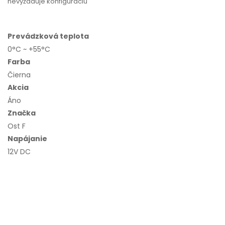
nevyžaduje konfiguráciu
Prevádzková teplota
0°C ~ +55°C
Farba
Čierna
Akcia
Áno
Značka
Ost F
Napájanie
12V DC