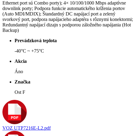
Ethernet port sú Combo porty); 4× 10/100/1000 Mbps adaptívne
downlink porty; Podpora funkcie automatického kríženia portov
(Auto MDI/MDIX); Štandardný DC napájací port a zelený
svorkový port, podpora napájacieho adaptéra s rôznymi konektormi;
Redundantný napájací dizajn s podporou záložného napájania (Hot
Backup)
Prevádzková teplota
-40°C ~ +75°C
Akcia
Áno
Značka
Ost F
VOZ UTP7216E-L2.pdf