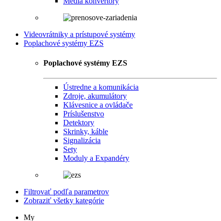
Media konvertory
Videovrátniky a prístupové systémy
Poplachové systémy EZS
Poplachové systémy EZS
Ústredne a komunikácia
Zdroje, akumulátory
Klávesnice a ovládače
Príslušenstvo
Detektory
Skrinky, káble
Signalizácia
Sety
Moduly a Expandéry
Filtrovať podľa parametrov
Zobraziť všetky kategórie
My