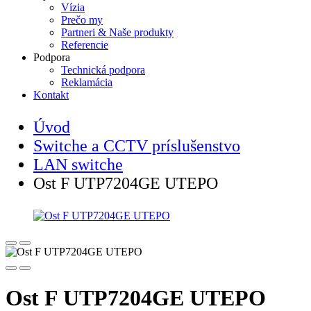
Vízia
Prečo my
Partneri & Naše produkty
Referencie
Podpora
Technická podpora
Reklamácia
Kontakt
Úvod
Switche a CCTV príslušenstvo
LAN switche
Ost F UTP7204GE UTEPO
Ost F UTP7204GE UTEPO