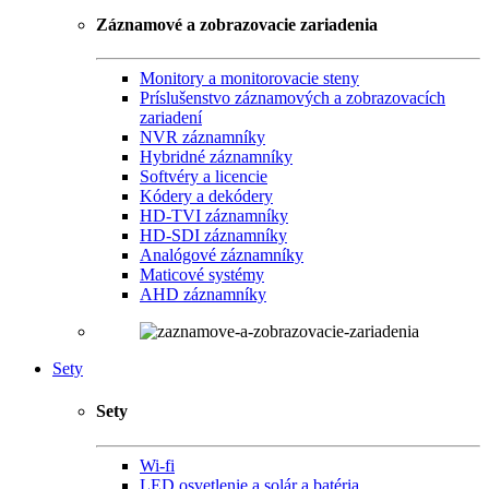
Záznamové a zobrazovacie zariadenia
Monitory a monitorovacie steny
Príslušenstvo záznamových a zobrazovacích
zariadení
NVR záznamníky
Hybridné záznamníky
Softvéry a licencie
Kódery a dekódery
HD-TVI záznamníky
HD-SDI záznamníky
Analógové záznamníky
Maticové systémy
AHD záznamníky
Sety
Sety
Wi-fi
LED osvetlenie a solár a batéria