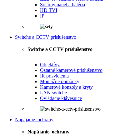
Solárny panel a batéria
HD TVI
IP
Switche a CCTV príslušenstvo
Switche a CCTV príslušenstvo
Objektívy
Ostatné kamerové príslušenstvo
IR prisvietenia
Montážne pomôcky
Kamerové konzoly a kryty
LAN switche
Ovládacie klávesnice
Napájanie, ochrany
Napájanie, ochrany