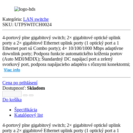
Kategória:
LAN switche
SKU:
UTPSWITCH0024
4-portový plne gigabitový switch; 2× gigabitové optické uplink
porty a 2× gigabitové Ethernet uplink porty (1 optický port a 1
Ethernet port sú Combo porty); 4× 10/100/1000 Mbps adaptívne
downlink porty; Podpora funkcie automatického kríženia portov
(Auto MDI/MDIX); Štandardný DC napájací port a zelený
svorkový port, podpora napájacieho adaptéra s rôznymi konektormi;
Viac info
Cena po prihlásení
Dostupnosť:
Skladom
Do košíka
Špecifikácia
Katalógový list
4-portový plne gigabitový switch; 2× gigabitové optické uplink
porty a 2× gigabitové Ethernet uplink porty (1 optický port a 1