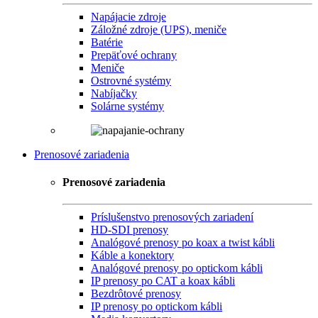
Napájacie zdroje
Záložné zdroje (UPS), meniče
Batérie
Prepäťové ochrany
Meniče
Ostrovné systémy
Nabíjačky
Solárne systémy
Prenosové zariadenia
Prenosové zariadenia
Príslušenstvo prenosových zariadení
HD-SDI prenosy
Analógové prenosy po koax a twist kábli
Káble a konektory
Analógové prenosy po optickom kábli
IP prenosy po CAT a koax kábli
Bezdrôtové prenosy
IP prenosy po optickom kábli