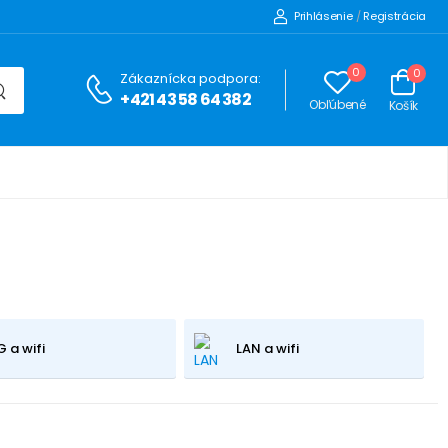
Prihlásenie
/
Registrácia
0
0
Zákaznícka podpora:
+421 43 58 64 382
Obľúbené
Košík
 a wifi
LAN a wifi