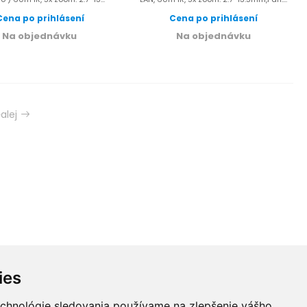
Cena po prihlásení
Cena po prihlásení
Na objednávku
Na objednávku
alej
ies
echnológie sledovania používame na zlepšenie vášho