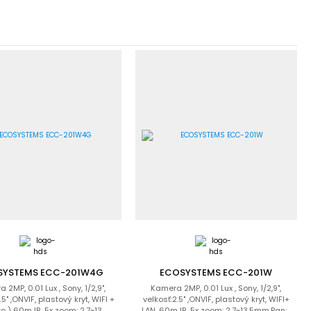
SYSTEMS ECC-201W4G
ECOSYSTEMS ECC-201W
 2MP, 0.01 Lux , Sony, 1/2,9",
Kamera 2MP, 0.01 Lux , Sony, 1/2,9",
.5" ,ONVIF, plastový kryt, WIFI +
velkosť:2.5" ,ONVIF, plastový kryt, WIFI+
 ) 60m IR, 5x zoom: 2.7~13...
LAN, 60m IR, 5x zoom: 2.7~13.5mm,Pan:...