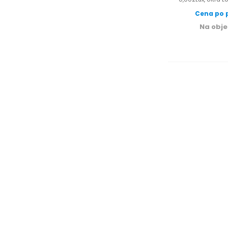
Cena po p
Na obj