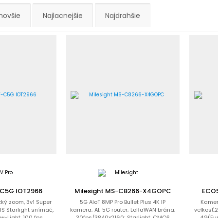
novšie
Najlacnejšie
Najdrahšie
-C5G IOT2966
Milesight MS-C8266-X4GOPC
ECO
ický zoom, 3v1 Super
5G AIoT 8MP Pro Bullet Plus 4K IP
Kamera
VIS Starlight snímač,
kamera; AI; 5G router; LoRaWAN brána;
velkosť:2
w-Light, 100 fps...
30fps/3840x2160; Starlight, CMOS
4G(Euro