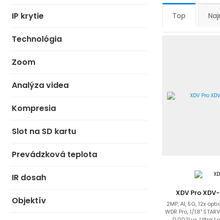
IP krytie
Top
Naj
Technológia
Zoom
Analýza videa
Kompresia
Slot na SD kartu
Prevádzková teplota
IR dosah
XDV Pro XDV
Objektív
2MP, AI, 5G, 12x opt
WDR Pro, 1/1.8" STAR
0,002Lux, Ultra Lo