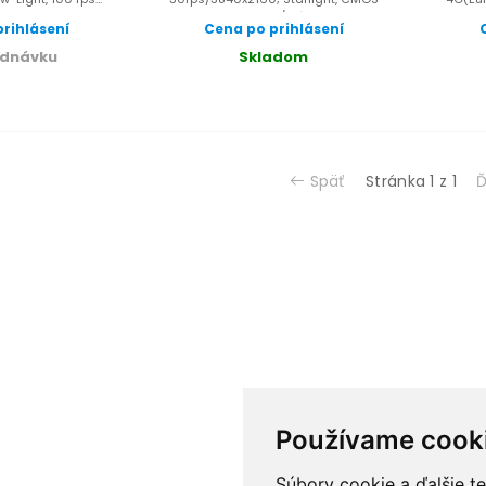
SONY 1/1.8"...
rihlásení
Cena po prihlásení
ednávku
Skladom
Späť
Stránka 1 z 1
Ď
Používame cook
Súbory cookie a ďalšie t