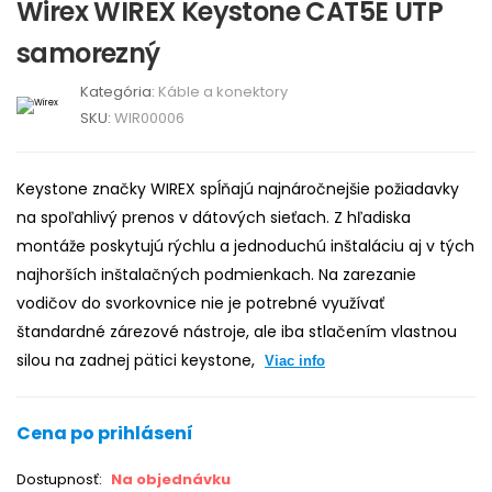
Wirex WIREX Keystone CAT5E UTP
samorezný
Kategória:
Káble a konektory
SKU:
WIR00006
Keystone značky WIREX spĺňajú najnáročnejšie požiadavky
na spoľahlivý prenos v dátových sieťach. Z hľadiska
montáže poskytujú rýchlu a jednoduchú inštaláciu aj v tých
najhorších inštalačných podmienkach. Na zarezanie
vodičov do svorkovnice nie je potrebné využívať
štandardné zárezové nástroje, ale iba stlačením vlastnou
silou na zadnej pätici keystone,
Viac info
Cena po prihlásení
Dostupnosť:
Na objednávku