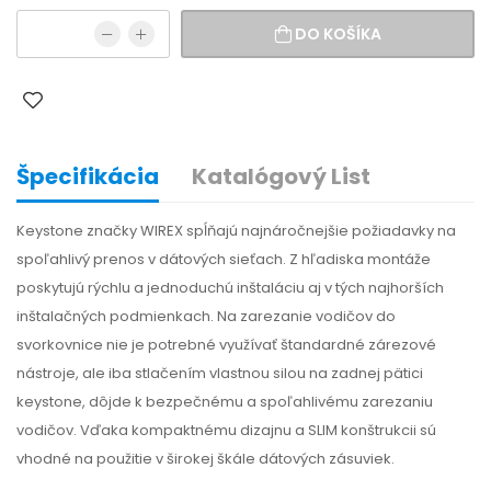
DO KOŠÍKA
Špecifikácia
Katalógový List
Keystone značky WIREX spĺňajú najnáročnejšie požiadavky na
spoľahlivý prenos v dátových sieťach. Z hľadiska montáže
poskytujú rýchlu a jednoduchú inštaláciu aj v tých najhorších
inštalačných podmienkach. Na zarezanie vodičov do
svorkovnice nie je potrebné využívať štandardné zárezové
nástroje, ale iba stlačením vlastnou silou na zadnej pätici
keystone, dôjde k bezpečnému a spoľahlivému zarezaniu
vodičov. Vďaka kompaktnému dizajnu a SLIM konštrukcii sú
vhodné na použitie v širokej škále dátových zásuviek.