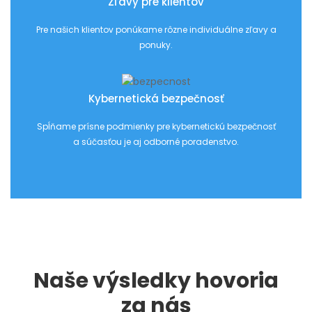
Zľavy pre klientov
Pre našich klientov ponúkame rôzne individuálne zľavy a
ponuky.
Kybernetická bezpečnosť
Spĺňame prísne podmienky pre kybernetickú bezpečnosť
a súčasťou je aj odborné poradenstvo.
Naše výsledky hovoria
za nás