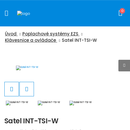
0
Úvod
Poplachové systémy EZS
Klávesnice a ovládače
Satel INT-TSI-W
Satel INT-TSI-W