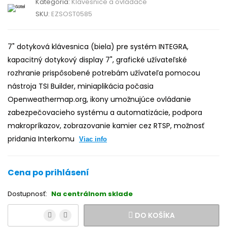
Kategória:
Klávesnice a ovládače
SKU:
EZSOST0585
7" dotyková klávesnica (biela) pre systém INTEGRA,
kapacitný dotykový display 7", grafické užívateľské
rozhranie prispôsobené potrebám užívateľa pomocou
nástroja TSI Builder, miniaplikácia počasia
Openweathermap.org, ikony umožnujúce ovládanie
zabezpečovacieho systému a automatizácie, podpora
makropríkazov, zobrazovanie kamier cez RTSP, možnosť
pridania Interkomu
Viac info
Cena po prihlásení
Dostupnosť:
Na centrálnom sklade
DO KOŠÍKA