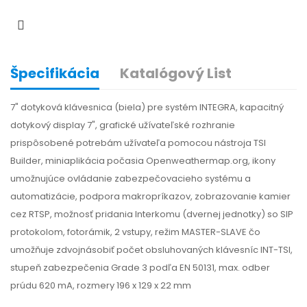
Špecifikácia
Katalógový List
7" dotyková klávesnica (biela) pre systém INTEGRA, kapacitný
dotykový display 7", grafické užívateľské rozhranie
prispôsobené potrebám užívateľa pomocou nástroja TSI
Builder, miniaplikácia počasia Openweathermap.org, ikony
umožnujúce ovládanie zabezpečovacieho systému a
automatizácie, podpora makropríkazov, zobrazovanie kamier
cez RTSP, možnosť pridania Interkomu (dvernej jednotky) so SIP
protokolom, fotorámik, 2 vstupy, režim MASTER-SLAVE čo
umožňuje zdvojnásobiť počet obsluhovaných klávesníc INT-TSI,
stupeň zabezpečenia Grade 3 podľa EN 50131, max. odber
prúdu 620 mA, rozmery 196 x 129 x 22 mm