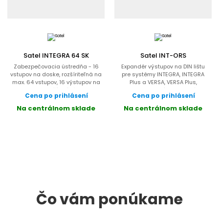
Satel INTEGRA 64 SK
Satel INT-ORS
Zabezpečovacia ústredňa - 16
Expandér výstupov na DIN lištu
vstupov na doske, rozšíriteľná na
pre systémy INTEGRA, INTEGRA
max. 64 vstupov, 16 výstupov na
Plus a VERSA, VERSA Plus,
doske, rozšíriteľná na...
PERFECTA, 8 výstupov relé,...
Cena po prihlásení
Cena po prihlásení
Na centrálnom sklade
Na centrálnom sklade
Čo vám ponúkame