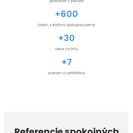
produktov v ponuke
+600
firiem, s ktorými spolupracujeme
+30
rokov na trhu
+7
ocenení a certifikátov
Referencie spokojných