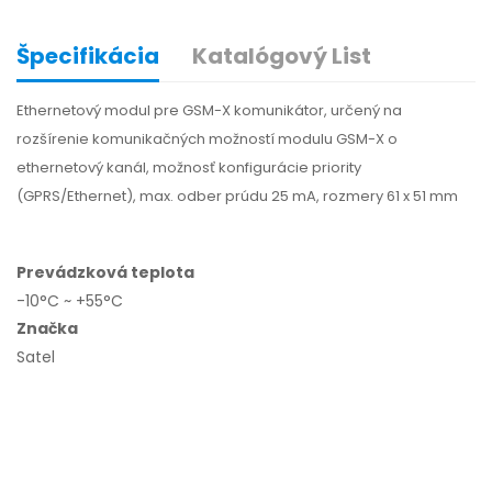
Špecifikácia
Katalógový List
Ethernetový modul pre GSM-X komunikátor, určený na
rozšírenie komunikačných možností modulu GSM-X o
ethernetový kanál, možnosť konfigurácie priority
(GPRS/Ethernet), max. odber prúdu 25 mA, rozmery 61 x 51 mm
Prevádzková teplota
-10°C ~ +55°C
Značka
Satel