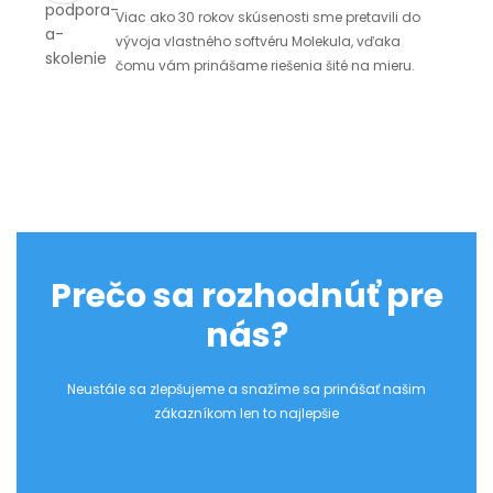
Viac ako 30 rokov skúsenosti sme pretavili do
vývoja vlastného softvéru Molekula, vďaka
čomu vám prinášame riešenia šité na mieru.
Prečo sa rozhodnúť pre
nás?
Neustále sa zlepšujeme a snažíme sa prinášať našim
zákazníkom len to najlepšie