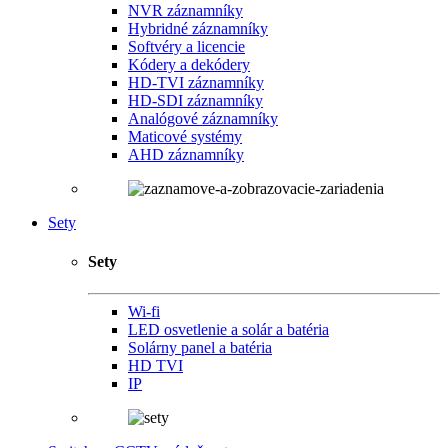
NVR záznamníky
Hybridné záznamníky
Softvéry a licencie
Kódery a dekódery
HD-TVI záznamníky
HD-SDI záznamníky
Analógové záznamníky
Maticové systémy
AHD záznamníky
Sety
Sety
Wi-fi
LED osvetlenie a solár a batéria
Solárny panel a batéria
HD TVI
IP