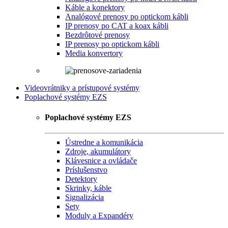
Káble a konektory
Analógové prenosy po optickom kábli
IP prenosy po CAT a koax kábli
Bezdrôtové prenosy
IP prenosy po optickom kábli
Media konvertory
Videovrátniky a prístupové systémy
Poplachové systémy EZS
Poplachové systémy EZS
Ústredne a komunikácia
Zdroje, akumulátory
Klávesnice a ovládače
Príslušenstvo
Detektory
Skrinky, káble
Signalizácia
Sety
Moduly a Expandéry