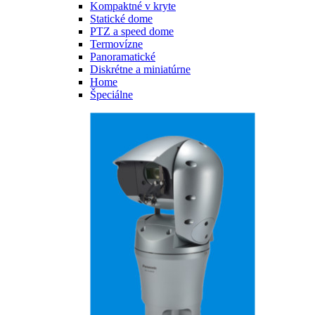
Kompaktné v kryte
Statické dome
PTZ a speed dome
Termovízne
Panoramatické
Diskrétne a miniatúrne
Home
Špeciálne