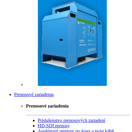
Prenosové zariadenia
Prenosové zariadenia
Príslušenstvo prenosových zariadení
HD-SDI prenosy
Analógové prenosy po koax a twist kábli