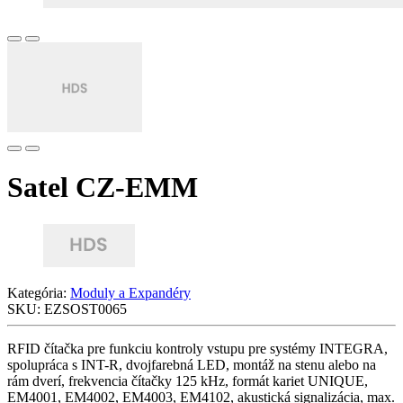
Satel CZ-EMM
Kategória:
Moduly a Expandéry
SKU:
EZSOST0065
RFID čítačka pre funkciu kontroly vstupu pre systémy INTEGRA,
spolupráca s INT-R, dvojfarebná LED, montáž na stenu alebo na
rám dverí, frekvencia čítačky 125 kHz, formát kariet UNIQUE,
EM4001, EM4002, EM4003, EM4102, akustická signalizácia, max.