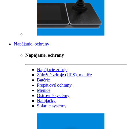
Napájanie, ochrany
Napájanie, ochrany
Napájacie zdroje
Záložné zdroje (UPS), meniče
Batérie
Prepäťové ochrany
Meniče
Ostrovné systémy
Nabíjačky
Solárne systémy