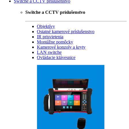
Switche a CCTV príslušenstvo
Switche a CCTV príslušenstvo
Objektívy
Ostatné kamerové príslušenstvo
IR prisvietenia
Montážne pomôcky
Kamerové konzoly a kryty
LAN switche
Ovládacie klávesnice