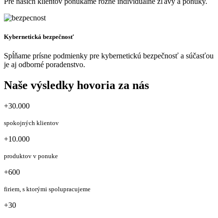
Pre našich klientov ponúkame rôzne individuálne zľavy a ponuky.
Kybernetická bezpečnosť
Spĺňame prísne podmienky pre kybernetickú bezpečnosť a súčasťou
je aj odborné poradenstvo.
Naše výsledky hovoria za nás
+30.000
spokojných klientov
+10.000
produktov v ponuke
+600
firiem, s ktorými spolupracujeme
+30