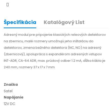
Špecifikácia
Katalógový List
Adresný modul pre pripojenie klasických releových detektorov
na zbernicu, malé rozmery umožnujú jeho inštaláciu do
detektorov, zmena bežného detektora (NC, NO) na adresný
(zbernicový), spolupráca s expandérom adresných vstupov
INT-ADR, CA-64 ADR, max. prúdový odber 1.2 mA, dĺžka kábla je
240 mm, rozmery 37 x 17 x 7 mm
Značka
Satel
Napájanie
12V DC