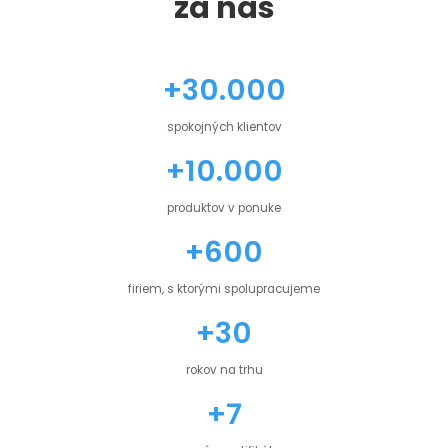
za nás
+30.000
spokojných klientov
+10.000
produktov v ponuke
+600
firiem, s ktorými spolupracujeme
+30
rokov na trhu
+7