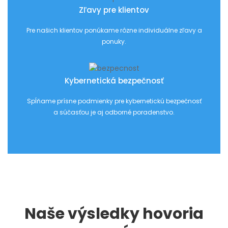
Zľavy pre klientov
Pre našich klientov ponúkame rôzne individuálne zľavy a
ponuky.
Kybernetická bezpečnosť
Spĺňame prísne podmienky pre kybernetickú bezpečnosť
a súčasťou je aj odborné poradenstvo.
Naše výsledky hovoria