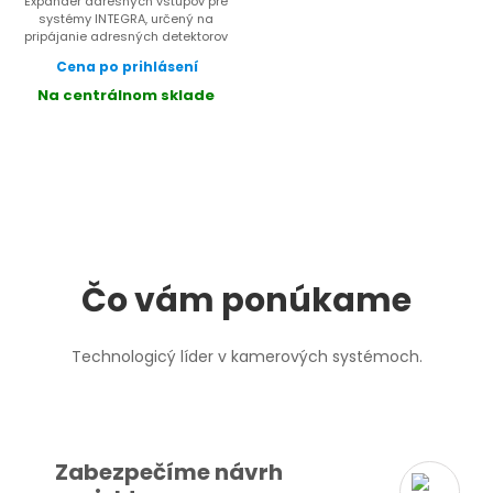
Expandér adresných vstupov pre
systémy INTEGRA, určený na
pripájanie adresných detektorov
pomocou CA-64 ADR-MOD,...
Cena po prihlásení
Na centrálnom sklade
Čo vám ponúkame
Technologicý líder v kamerových systémoch.
Zabezpečíme návrh