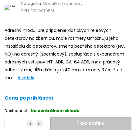
Kategória:
Moduly a Expandéry
SKU:
EZSOST0581
Adresný modul pre pripojenie klasických releových
detektorov na zbernicu, malé rozmery umožnujú jeho
inštaláciu do detektorov, zmena bežného detektora (NC,
NO) na adresný (zbernicový), spolupráca s expandérom
adresných vstupov INT-ADR, CA-64 ADR, max. prúdový
odber 1.2 mA, dĺžka kábla je 240 mm, rozmery 37 x 17 x 7
mm
Viac info
Cena po prihlásení
Dostupnosť:
Na centrálnom sklade
DO KOŠÍKA