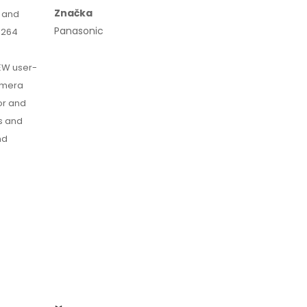
Značka
 and
Panasonic
.264
NEW user-
camera
or and
s and
nd