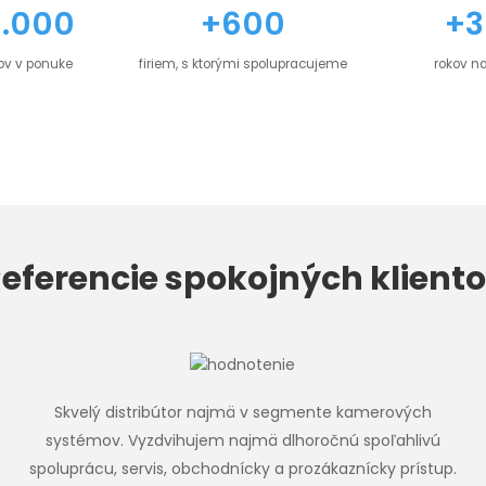
0.000
+600
+3
ov v ponuke
firiem, s ktorými spolupracujeme
rokov na
eferencie spokojných klient
Skvelý distribútor najmä v segmente kamerových
systémov. Vyzdvihujem najmä dlhoročnú spoľahlivú
spoluprácu, servis, obchodnícky a prozákaznícky prístup.