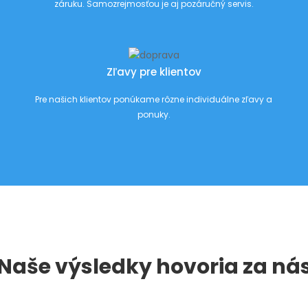
záruku. Samozrejmosťou je aj pozáručný servis.
Zľavy pre klientov
Pre našich klientov ponúkame rôzne individuálne zľavy a
ponuky.
Naše výsledky hovoria za ná