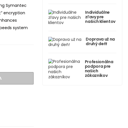
ing Symantec
Individuálne
t” encryption
zľavy pre
 enhances
našich klientov
 speeds system
Doprava už na
druhý deň!
Profesionálna
podpora pre
našich
zákazníkov
A