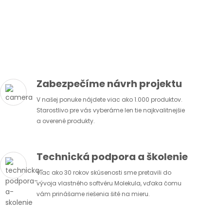
Zabezpečíme návrh projektu
V našej ponuke nájdete viac ako 1.000 produktov.
Starostlivo pre vás vyberáme len tie najkvalitnejšie
a overené produkty.
Technická podpora a školenie
Viac ako 30 rokov skúsenosti sme pretavili do
vývoja vlastného softvéru Molekula, vďaka čomu
vám prinášame riešenia šité na mieru.