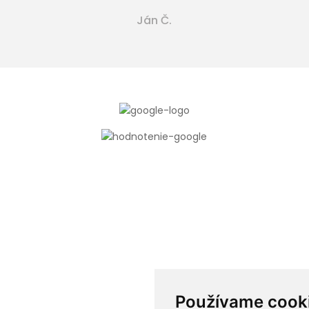
Ján Č.
Používame cook