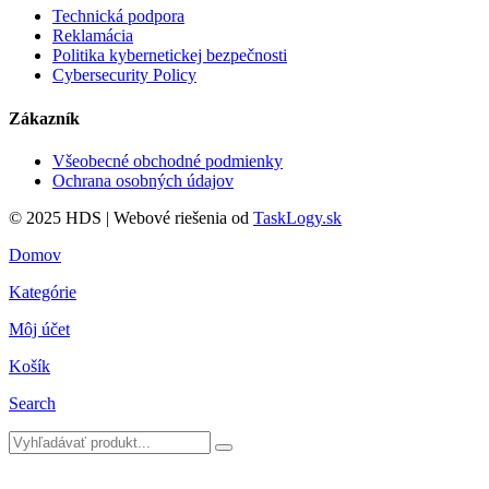
Technická podpora
Reklamácia
Politika kybernetickej bezpečnosti
Cybersecurity Policy
Zákazník
Všeobecné obchodné podmienky
Ochrana osobných údajov
© 2025 HDS | Webové riešenia od
TaskLogy.sk
Domov
Kategórie
Môj účet
Košík
Search