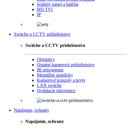
Solárny panel a batéria
HD TVI
IP
Switche a CCTV príslušenstvo
Switche a CCTV príslušenstvo
Objektívy
Ostatné kamerové príslušenstvo
IR prisvietenia
Montážne pomôcky
Kamerové konzoly a kryty
LAN switche
Ovládacie klávesnice
Napájanie, ochrany
Napájanie, ochrany