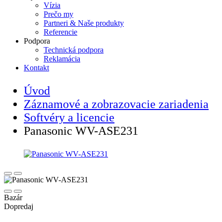
Vízia
Prečo my
Partneri & Naše produkty
Referencie
Podpora
Technická podpora
Reklamácia
Kontakt
Úvod
Záznamové a zobrazovacie zariadenia
Softvéry a licencie
Panasonic WV-ASE231
Bazár
Dopredaj