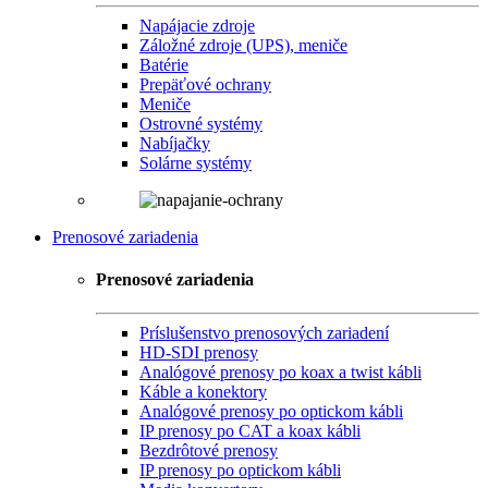
Napájacie zdroje
Záložné zdroje (UPS), meniče
Batérie
Prepäťové ochrany
Meniče
Ostrovné systémy
Nabíjačky
Solárne systémy
Prenosové zariadenia
Prenosové zariadenia
Príslušenstvo prenosových zariadení
HD-SDI prenosy
Analógové prenosy po koax a twist kábli
Káble a konektory
Analógové prenosy po optickom kábli
IP prenosy po CAT a koax kábli
Bezdrôtové prenosy
IP prenosy po optickom kábli