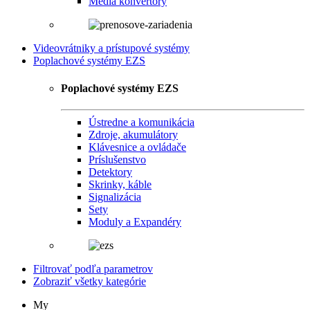
Media konvertory
Videovrátniky a prístupové systémy
Poplachové systémy EZS
Poplachové systémy EZS
Ústredne a komunikácia
Zdroje, akumulátory
Klávesnice a ovládače
Príslušenstvo
Detektory
Skrinky, káble
Signalizácia
Sety
Moduly a Expandéry
Filtrovať podľa parametrov
Zobraziť všetky kategórie
My