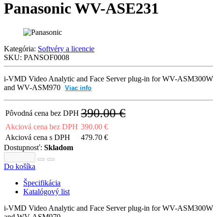
Panasonic WV-ASE231
Kategória:
Softvéry a licencie
SKU:
PANSOF0008
i-VMD Video Analytic and Face Server plug-in for WV-ASM300W
and WV-ASM970
Viac info
390.00 €
Pôvodná cena bez DPH
Akciová cena bez DPH
390.00 €
Akciová cena s DPH
479.70 €
Dostupnosť:
Skladom
Do košíka
Špecifikácia
Katalógový list
i-VMD Video Analytic and Face Server plug-in for WV-ASM300W
and WV-ASM970