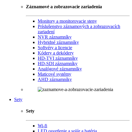
Záznamové a zobrazovacie zariadenia
Monitory a monitorovacie steny
Príslušenstvo záznamových a zobrazovacích
zariadení
NVR záznamníky
Hybridné záznamníky
Softvéry a licencie
Kódery a dekódery
HD-TVI záznamníky
HD-SDI záznamníky
Analógové záznamníky
Maticové systémy
AHD záznamníky
Sety
Sety
Wi-fi
LED osvetlenie a solár a batéria