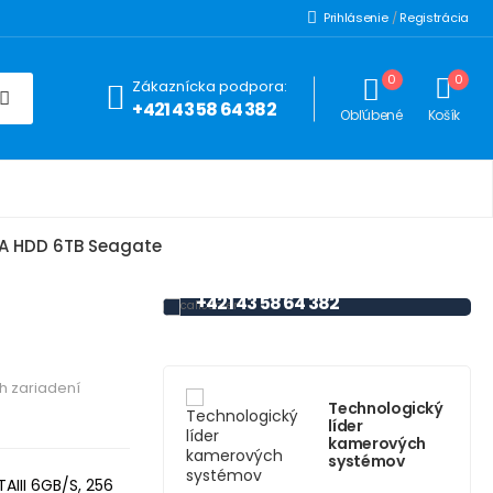
Prihlásenie
/
Registrácia
0
0
Zákaznícka podpora:
+421 43 58 64 382
Obľúbené
Košík
HOTLINE
PODPORA
 A HDD 6TB Seagate
+421 43 58 64 382
h zariadení
Technologický
líder
kamerových
systémov
TAIII 6GB/S, 256