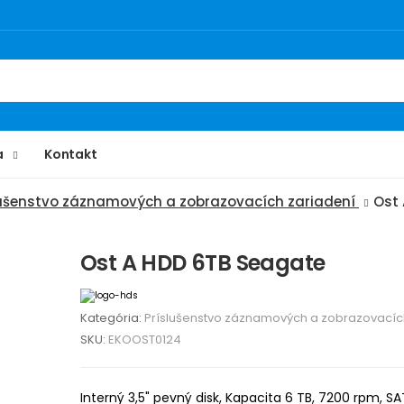
a
Kontakt
lušenstvo záznamových a zobrazovacích zariadení
Ost
Ost A HDD 6TB Seagate
Kategória:
Príslušenstvo záznamových a zobrazovacíc
SKU:
EKOOST0124
Interný 3,5" pevný disk, Kapacita 6 TB, 7200 rpm, SA