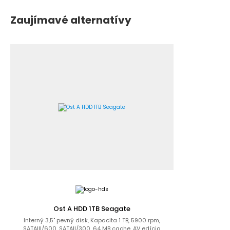
Zaujímavé alternatívy
Ost A HDD 1TB Seagate
Interný 3,5" pevný disk, Kapacita 1 TB, 5900 rpm,
SATAIII/600, SATAII/300, 64 MB cache, AV edícia