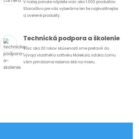
V našej ponuke nájdete viac ako 1.000 produktov.
Starostlivo pre vás vyberáme len tie najkvalitnejšie
a overené produkty.
Technická podpora a školenie
Viac ako 30 rokov skúsenosti sme pretavili do
vývoja vlastného softvéru Molekula, vďaka čomu
vám prinášame riešenia šité na mieru.