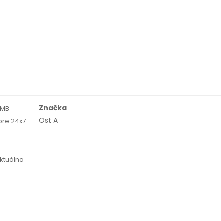
Značka
6 MB
Ost A
pre 24x7
ktuálna