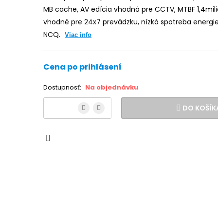
MB cache, AV edícia vhodná pre CCTV, MTBF 1,4mili
vhodné pre 24x7 prevádzku, nízká spotreba energi
NCQ.
Viac info
Cena po prihlásení
Dostupnosť:
Na objednávku
DO KOŠÍK