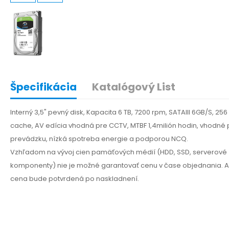
Špecifikácia
Katalógový List
Interný 3,5" pevný disk, Kapacita 6 TB, 7200 rpm, SATAIII 6GB/S, 25
cache, AV edícia vhodná pre CCTV, MTBF 1,4milión hodin, vhodné 
prevádzku, nízká spotreba energie a podporou NCQ.
Vzhľadom na vývoj cien pamäťových médií (HDD, SSD, serverové
komponenty) nie je možné garantovať cenu v čase objednania. A
cena bude potvrdená po naskladnení.