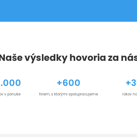
Naše výsledky hovoria za ná
0.000
+600
+3
ov v ponuke
firiem, s ktorými spolupracujeme
rokov na