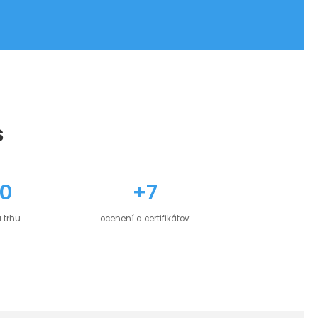
s
0
+7
 trhu
ocenení a certifikátov