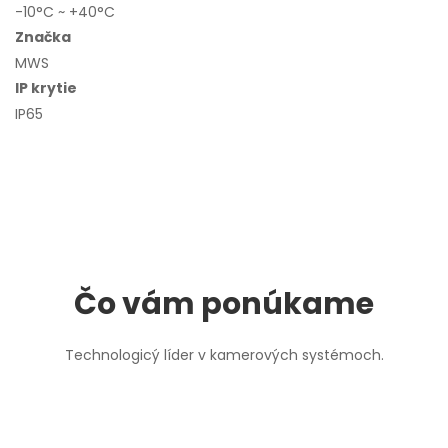
-10°C ~ +40°C
Značka
MWS
IP krytie
IP65
Čo vám ponúkame
Technologicý líder v kamerových systémoch.