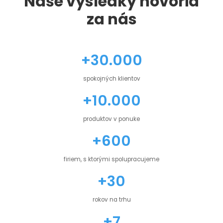
Naše výsledky hovoria
za nás
+30.000
spokojných klientov
+10.000
produktov v ponuke
+600
firiem, s ktorými spolupracujeme
+30
rokov na trhu
+7