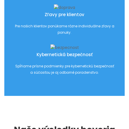
Zľavy pre klientov
Pre našich klientov ponúkame rôzne individuálne zľavy a
ponuky.
Kybernetická bezpečnosť
Spĺňame prísne podmienky pre kybernetickú bezpečnosť
a súčasťou je aj odborné poradenstvo.