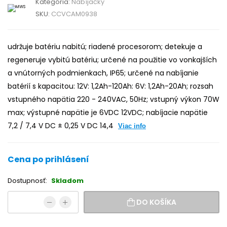
Kategória:
Nabíjačky
SKU:
CCVCAM0938
udržuje batériu nabitú; riadené procesorom; detekuje a
regeneruje vybitú batériu; určené na použitie vo vonkajších
a vnútorných podmienkach, IP65; určené na nabíjanie
batérií s kapacitou: 12V: 1,2Ah-120Ah: 6V: 1,2Ah-20Ah; rozsah
vstupného napätia 220 - 240VAC, 50Hz; vstupný výkon 70W
max; výstupné napätie je 6VDC 12VDC; nabíjacie napätie
7,2 / 7,4 V DC ± 0,25 V DC 14,4
Viac info
Cena po prihlásení
Dostupnosť:
Skladom
DO KOŠÍKA