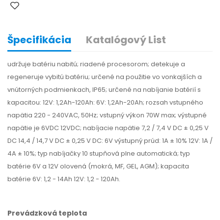
Špecifikácia
Katalógový List
udržuje batériu nabitú; riadené procesorom; detekuje a
regeneruje vybitú batériu; určené na použitie vo vonkajších a
vnútorných podmienkach, IP65; určené na nabíjanie batérií s
kapacitou: 12V: 1,2Ah-120Ah: 6V: 1,2Ah-20Ah; rozsah vstupného
napätia 220 - 240VAC, 50Hz; vstupný výkon 70W max; výstupné
napätie je 6VDC 12VDC; nabíjacie napätie 7,2 / 7,4 V DC ± 0,25 V
DC 14,4 / 14,7 V DC ± 0,25 V DC: 6V výstupný prúd: 1A ± 10% 12V: 1A /
4A ± 10%; typ nabíjačky 10 stupňová plne automatická; typ
batérie 6V a 12V olovená (mokrá, MF, GEL, AGM); kapacita
batérie 6V: 1,2 - 14Ah 12V: 1,2 - 120Ah.
Prevádzková teplota