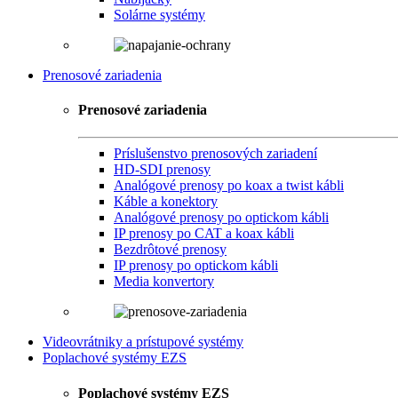
Solárne systémy
Prenosové zariadenia
Prenosové zariadenia
Príslušenstvo prenosových zariadení
HD-SDI prenosy
Analógové prenosy po koax a twist kábli
Káble a konektory
Analógové prenosy po optickom kábli
IP prenosy po CAT a koax kábli
Bezdrôtové prenosy
IP prenosy po optickom kábli
Media konvertory
Videovrátniky a prístupové systémy
Poplachové systémy EZS
Poplachové systémy EZS