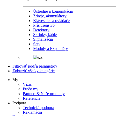
Ústredne a komunikácia
Zdroje, akumulátory
Klávesnice a ovládače
Príslušenstvo
Detektory
Skrinky, káble
Signalizácia
Sety
Moduly a Expandéry
Filtrovať podľa parametrov
Zobraziť všetky kategórie
My
Vízia
Prečo my
Partneri & Naše produkty
Referencie
Podpora
Technická podpora
Reklamácia