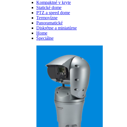
Kompaktné v kryte
Statické dome
PTZ a speed dome
Termovízne
Panoramatické
Diskrétne a miniatúrne
Home
Špeciálne