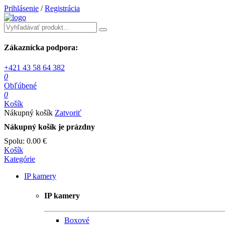
Prihlásenie
/
Registrácia
Zákaznícka podpora:
+421 43 58 64 382
0
Obľúbené
0
Košík
Nákupný košík
Zatvoriť
Nákupný košík je prázdny
Spolu:
0.00 €
Košík
Kategórie
IP kamery
IP kamery
Boxové