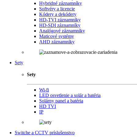
Hybridné záznamníky
Softvéry a licencie
Kódery a dekódery
HD-TVI záznamníky
HD-SDI záznamníky
Analógové záznamníky
Maticové systémy
AHD záznamníky
Sety
Sety
Wi-fi
LED osvetlenie a solár a batéria
Solárny panel a batéria
HD TVI
IP
Switche a CCTV príslušenstvo