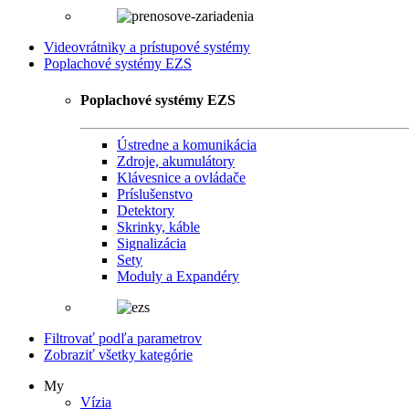
Videovrátniky a prístupové systémy
Poplachové systémy EZS
Poplachové systémy EZS
Ústredne a komunikácia
Zdroje, akumulátory
Klávesnice a ovládače
Príslušenstvo
Detektory
Skrinky, káble
Signalizácia
Sety
Moduly a Expandéry
Filtrovať podľa parametrov
Zobraziť všetky kategórie
My
Vízia