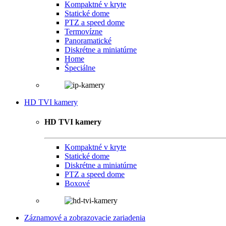
Kompaktné v kryte
Statické dome
PTZ a speed dome
Termovízne
Panoramatické
Diskrétne a miniatúrne
Home
Špeciálne
HD TVI kamery
HD TVI kamery
Kompaktné v kryte
Statické dome
Diskrétne a miniatúrne
PTZ a speed dome
Boxové
Záznamové a zobrazovacie zariadenia