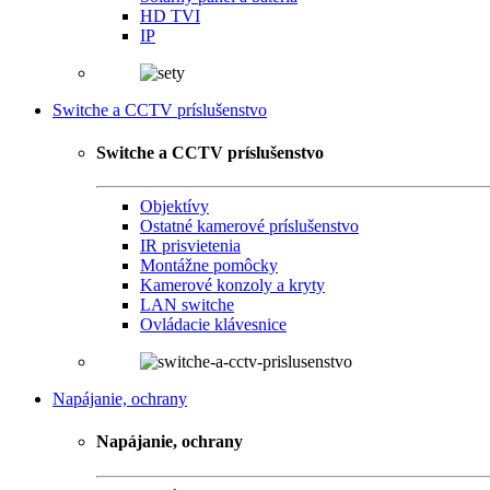
HD TVI
IP
Switche a CCTV príslušenstvo
Switche a CCTV príslušenstvo
Objektívy
Ostatné kamerové príslušenstvo
IR prisvietenia
Montážne pomôcky
Kamerové konzoly a kryty
LAN switche
Ovládacie klávesnice
Napájanie, ochrany
Napájanie, ochrany