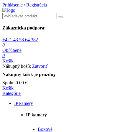
Prihlásenie
/
Registrácia
Zákaznícka podpora:
+421 43 58 64 382
0
Obľúbené
0
Košík
Nákupný košík
Zatvoriť
Nákupný košík je prázdny
Spolu:
0.00 €
Košík
Kategórie
IP kamery
IP kamery
Boxové