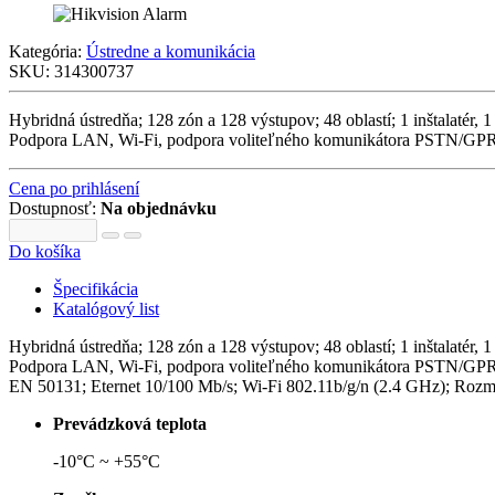
Kategória:
Ústredne a komunikácia
SKU:
314300737
Hybridná ústredňa; 128 zón a 128 výstupov; 48 oblastí; 1 inštalatér
Podpora LAN, Wi-Fi, podpora voliteľného komunikátora PSTN/GPRS
Cena po prihlásení
Dostupnosť:
Na objednávku
Do košíka
Špecifikácia
Katalógový list
Hybridná ústredňa; 128 zón a 128 výstupov; 48 oblastí; 1 inštalatér
Podpora LAN, Wi-Fi, podpora voliteľného komunikátora PSTN/GPRS
EN 50131; Eternet 10/100 Mb/s; Wi-Fi 802.11b/g/n (2.4 GHz); Roz
Prevádzková teplota
-10°C ~ +55°C