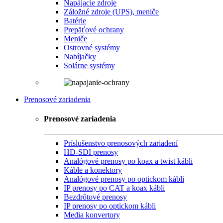
Napájacie zdroje
Záložné zdroje (UPS), meniče
Batérie
Prepäťové ochrany
Meniče
Ostrovné systémy
Nabíjačky
Solárne systémy
Prenosové zariadenia
Prenosové zariadenia
Príslušenstvo prenosových zariadení
HD-SDI prenosy
Analógové prenosy po koax a twist kábli
Káble a konektory
Analógové prenosy po optickom kábli
IP prenosy po CAT a koax kábli
Bezdrôtové prenosy
IP prenosy po optickom kábli
Media konvertory