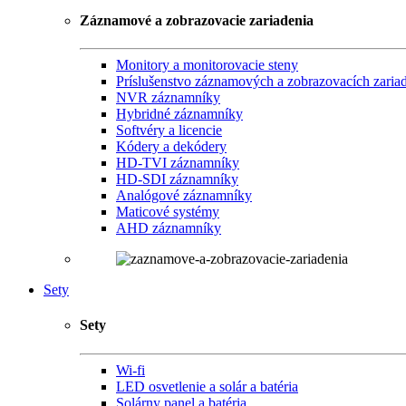
Záznamové a zobrazovacie zariadenia
Monitory a monitorovacie steny
Príslušenstvo záznamových a zobrazovacích zaria
NVR záznamníky
Hybridné záznamníky
Softvéry a licencie
Kódery a dekódery
HD-TVI záznamníky
HD-SDI záznamníky
Analógové záznamníky
Maticové systémy
AHD záznamníky
Sety
Sety
Wi-fi
LED osvetlenie a solár a batéria
Solárny panel a batéria