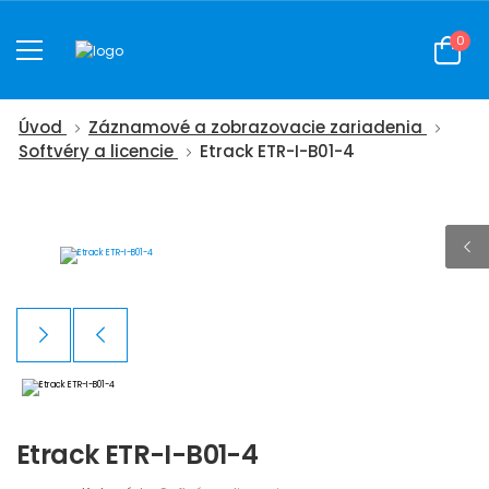
0
Úvod
Záznamové a zobrazovacie zariadenia
Softvéry a licencie
Etrack ETR-I-B01-4
Etrack ETR-I-B01-4