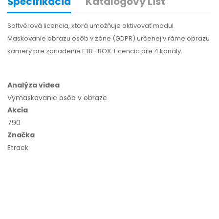
Špecifikácia
Katalógový List
Softvérová licencia, ktorá umožňuje aktivovať modul
Maskovanie obrazu osôb v zóne (GDPR) určenej v ráme obrazu
kamery pre zariadenie ETR-IBOX. Licencia pre 4 kanály.
Analýza videa
Vymaskovanie osôb v obraze
Akcia
790
Značka
Etrack