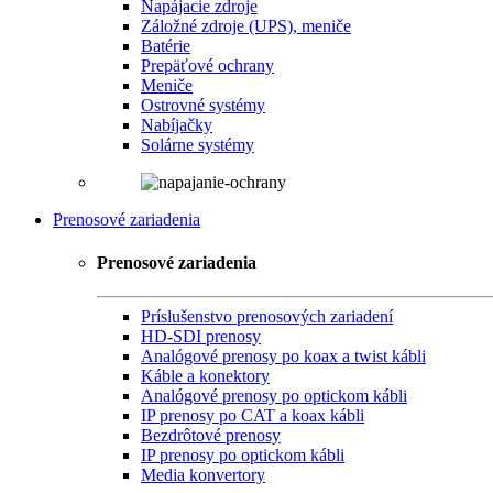
Napájacie zdroje
Záložné zdroje (UPS), meniče
Batérie
Prepäťové ochrany
Meniče
Ostrovné systémy
Nabíjačky
Solárne systémy
Prenosové zariadenia
Prenosové zariadenia
Príslušenstvo prenosových zariadení
HD-SDI prenosy
Analógové prenosy po koax a twist kábli
Káble a konektory
Analógové prenosy po optickom kábli
IP prenosy po CAT a koax kábli
Bezdrôtové prenosy
IP prenosy po optickom kábli
Media konvertory