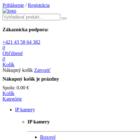
Prihlásenie
/
Registrácia
Zákaznícka podpora:
+421 43 58 64 382
0
Obľúbené
0
Košík
Nákupný košík
Zatvoriť
Nákupný košík je prázdny
Spolu:
0.00 €
Košík
Kategórie
IP kamery
IP kamery
Boxové