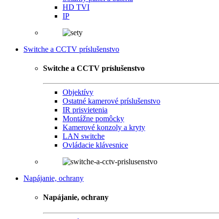
HD TVI
IP
Switche a CCTV príslušenstvo
Switche a CCTV príslušenstvo
Objektívy
Ostatné kamerové príslušenstvo
IR prisvietenia
Montážne pomôcky
Kamerové konzoly a kryty
LAN switche
Ovládacie klávesnice
Napájanie, ochrany
Napájanie, ochrany