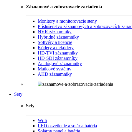
Záznamové a zobrazovacie zariadenia
Monitory a monitorovacie steny
Príslušenstvo záznamových a zobrazovacích zaria
NVR záznamníky
Hybridné záznamníky
Softvéry a licencie
Kódery a dekódery
HD-TVI záznamníky
HD-SDI záznamníky
Analógové záznamníky
Maticové systémy
AHD záznamníky
Sety
Sety
Wi-fi
LED osvetlenie a solár a batéria
Solárny panel a batéria