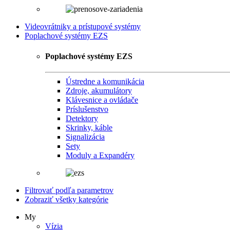
Videovrátniky a prístupové systémy
Poplachové systémy EZS
Poplachové systémy EZS
Ústredne a komunikácia
Zdroje, akumulátory
Klávesnice a ovládače
Príslušenstvo
Detektory
Skrinky, káble
Signalizácia
Sety
Moduly a Expandéry
Filtrovať podľa parametrov
Zobraziť všetky kategórie
My
Vízia