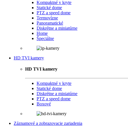
Kompaktné v kryte
Statické dome
PTZ a speed dome
Termovízne
Panoramatické
Diskrétne a miniatúrne
Home
Špeciálne
HD TVI kamery
HD TVI kamery
Kompaktné v kryte
Statické dome
Diskrétne a miniatúrne
PTZ a speed dome
Boxové
Záznamové a zobrazovacie zariadenia