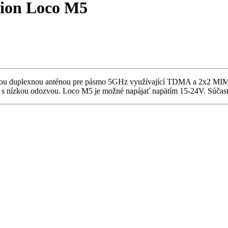
tion Loco M5
nou duplexnou anténou pre pásmo 5GHz využívající TDMA a 2x2 MIMO
st s nízkou odozvou. Loco M5 je možné napájať napätím 15-24V. Súčasť