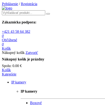
Prihlásenie
/
Registrácia
Zákaznícka podpora:
+421 43 58 64 382
0
Obľúbené
0
Košík
Nákupný košík
Zatvoriť
Nákupný košík je prázdny
Spolu:
0.00 €
Košík
Kategórie
IP kamery
IP kamery
Boxové