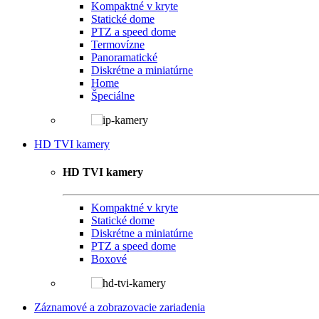
Kompaktné v kryte
Statické dome
PTZ a speed dome
Termovízne
Panoramatické
Diskrétne a miniatúrne
Home
Špeciálne
HD TVI kamery
HD TVI kamery
Kompaktné v kryte
Statické dome
Diskrétne a miniatúrne
PTZ a speed dome
Boxové
Záznamové a zobrazovacie zariadenia