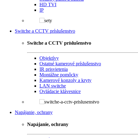
HD TVI
IP
Switche a CCTV príslušenstvo
Switche a CCTV príslušenstvo
Objektívy
Ostatné kamerové príslušenstvo
IR prisvietenia
Montážne pomôcky
Kamerové konzoly a kryty
LAN switche
Ovládacie klávesnice
Napájanie, ochrany
Napájanie, ochrany