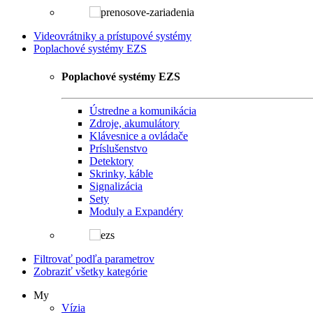
Videovrátniky a prístupové systémy
Poplachové systémy EZS
Poplachové systémy EZS
Ústredne a komunikácia
Zdroje, akumulátory
Klávesnice a ovládače
Príslušenstvo
Detektory
Skrinky, káble
Signalizácia
Sety
Moduly a Expandéry
Filtrovať podľa parametrov
Zobraziť všetky kategórie
My
Vízia