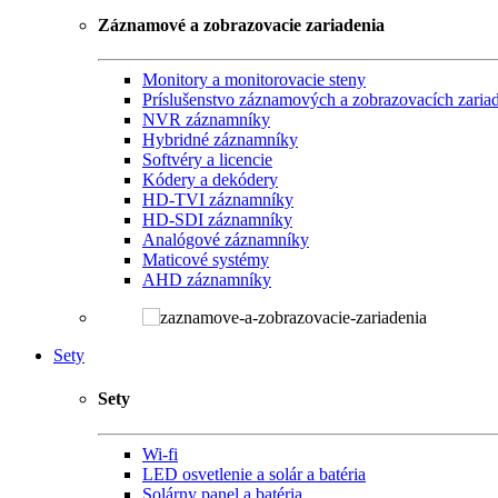
Záznamové a zobrazovacie zariadenia
Monitory a monitorovacie steny
Príslušenstvo záznamových a zobrazovacích zaria
NVR záznamníky
Hybridné záznamníky
Softvéry a licencie
Kódery a dekódery
HD-TVI záznamníky
HD-SDI záznamníky
Analógové záznamníky
Maticové systémy
AHD záznamníky
Sety
Sety
Wi-fi
LED osvetlenie a solár a batéria
Solárny panel a batéria