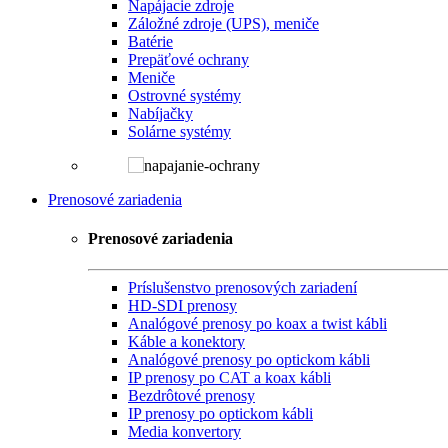
Napájacie zdroje
Záložné zdroje (UPS), meniče
Batérie
Prepäťové ochrany
Meniče
Ostrovné systémy
Nabíjačky
Solárne systémy
Prenosové zariadenia
Prenosové zariadenia
Príslušenstvo prenosových zariadení
HD-SDI prenosy
Analógové prenosy po koax a twist kábli
Káble a konektory
Analógové prenosy po optickom kábli
IP prenosy po CAT a koax kábli
Bezdrôtové prenosy
IP prenosy po optickom kábli
Media konvertory