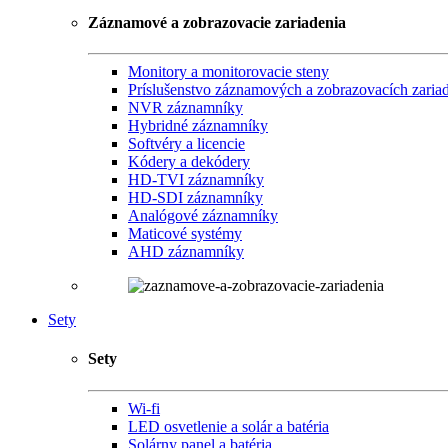
Záznamové a zobrazovacie zariadenia
Monitory a monitorovacie steny
Príslušenstvo záznamových a zobrazovacích zaria
NVR záznamníky
Hybridné záznamníky
Softvéry a licencie
Kódery a dekódery
HD-TVI záznamníky
HD-SDI záznamníky
Analógové záznamníky
Maticové systémy
AHD záznamníky
Sety
Sety
Wi-fi
LED osvetlenie a solár a batéria
Solárny panel a batéria