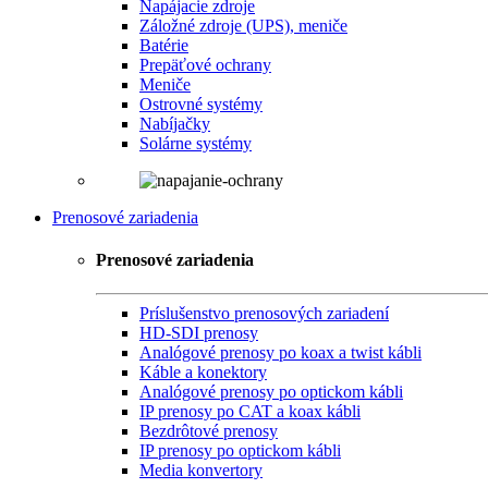
Napájacie zdroje
Záložné zdroje (UPS), meniče
Batérie
Prepäťové ochrany
Meniče
Ostrovné systémy
Nabíjačky
Solárne systémy
Prenosové zariadenia
Prenosové zariadenia
Príslušenstvo prenosových zariadení
HD-SDI prenosy
Analógové prenosy po koax a twist kábli
Káble a konektory
Analógové prenosy po optickom kábli
IP prenosy po CAT a koax kábli
Bezdrôtové prenosy
IP prenosy po optickom kábli
Media konvertory