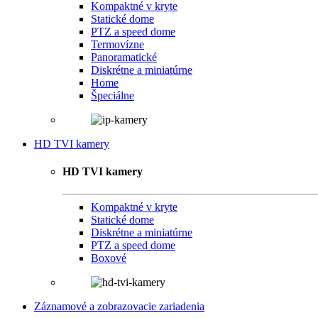
Kompaktné v kryte
Statické dome
PTZ a speed dome
Termovízne
Panoramatické
Diskrétne a miniatúrne
Home
Špeciálne
HD TVI kamery
HD TVI kamery
Kompaktné v kryte
Statické dome
Diskrétne a miniatúrne
PTZ a speed dome
Boxové
Záznamové a zobrazovacie zariadenia