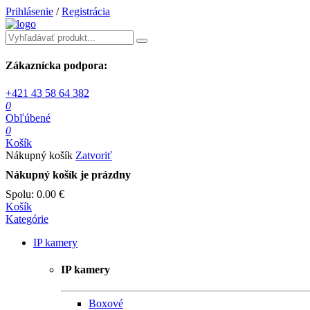
Prihlásenie
/
Registrácia
Zákaznícka podpora:
+421 43 58 64 382
0
Obľúbené
0
Košík
Nákupný košík
Zatvoriť
Nákupný košík je prázdny
Spolu:
0.00 €
Košík
Kategórie
IP kamery
IP kamery
Boxové