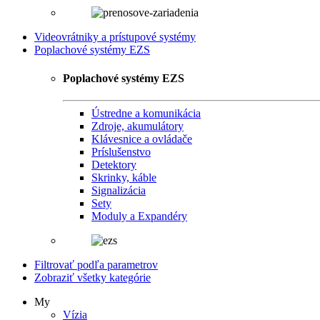
Videovrátniky a prístupové systémy
Poplachové systémy EZS
Poplachové systémy EZS
Ústredne a komunikácia
Zdroje, akumulátory
Klávesnice a ovládače
Príslušenstvo
Detektory
Skrinky, káble
Signalizácia
Sety
Moduly a Expandéry
Filtrovať podľa parametrov
Zobraziť všetky kategórie
My
Vízia