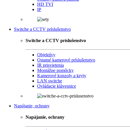
HD TVI
IP
Switche a CCTV príslušenstvo
Switche a CCTV príslušenstvo
Objektívy
Ostatné kamerové príslušenstvo
IR prisvietenia
Montážne pomôcky
Kamerové konzoly a kryty
LAN switche
Ovládacie klávesnice
Napájanie, ochrany
Napájanie, ochrany