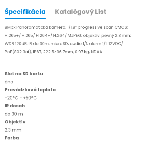
Špecifikácia
Katalógový List
8Mpx Panoramatická kamera; 1/1.8” progressive scan CMOS;
H.265+/ H.265/ H.264+/ H.264/ MJPEG; objektív: pevný 2.3 mm;
WDR 120dB; IR do 30m; microSD; audio 1/1; alarm 1/1; 12VDC/
PoE(802.3af); IP67; 222.5×96.7mm, 0.97 kg; NDAA.
Slot na SD kartu
áno
Prevádzková teplota
-20°C ~ +50°C
IR dosah
do 30 m
Objektív
2.3 mm
Farba