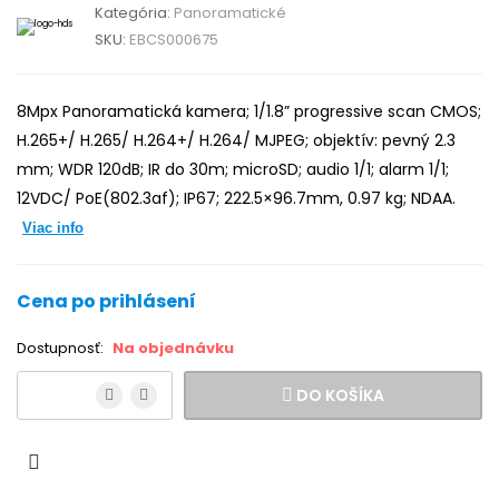
Kategória:
Panoramatické
SKU:
EBCS000675
8Mpx Panoramatická kamera; 1/1.8” progressive scan CMOS;
H.265+/ H.265/ H.264+/ H.264/ MJPEG; objektív: pevný 2.3
mm; WDR 120dB; IR do 30m; microSD; audio 1/1; alarm 1/1;
12VDC/ PoE(802.3af); IP67; 222.5×96.7mm, 0.97 kg; NDAA.
Viac info
Cena po prihlásení
Dostupnosť:
Na objednávku
DO KOŠÍKA