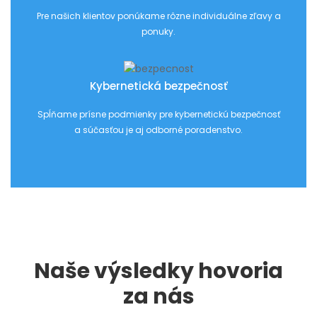
Pre našich klientov ponúkame rôzne individuálne zľavy a
ponuky.
Kybernetická bezpečnosť
Spĺňame prísne podmienky pre kybernetickú bezpečnosť
a súčasťou je aj odborné poradenstvo.
Naše výsledky hovoria
za nás