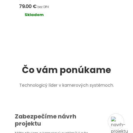
a rýchlosť zápisu až 30...
79.00 €
bez DPH
Skladom
Čo vám ponúkame
Technologicý líder v kamerových systémoch.
Zabezpečíme návrh
projektu