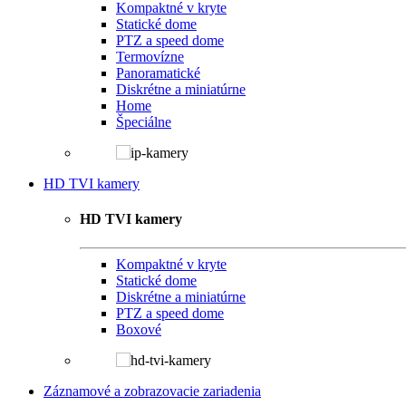
Kompaktné v kryte
Statické dome
PTZ a speed dome
Termovízne
Panoramatické
Diskrétne a miniatúrne
Home
Špeciálne
HD TVI kamery
HD TVI kamery
Kompaktné v kryte
Statické dome
Diskrétne a miniatúrne
PTZ a speed dome
Boxové
Záznamové a zobrazovacie zariadenia