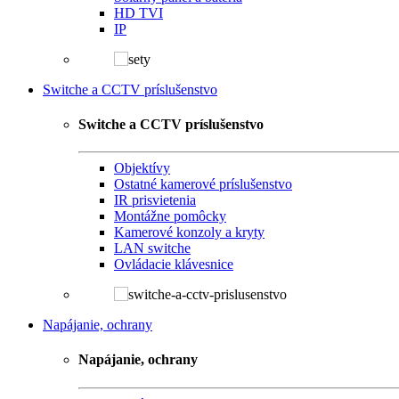
HD TVI
IP
Switche a CCTV príslušenstvo
Switche a CCTV príslušenstvo
Objektívy
Ostatné kamerové príslušenstvo
IR prisvietenia
Montážne pomôcky
Kamerové konzoly a kryty
LAN switche
Ovládacie klávesnice
Napájanie, ochrany
Napájanie, ochrany