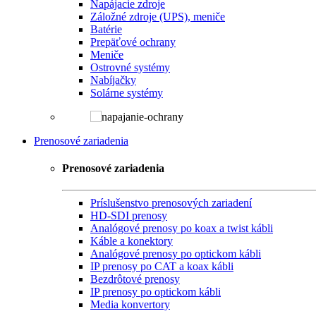
Napájacie zdroje
Záložné zdroje (UPS), meniče
Batérie
Prepäťové ochrany
Meniče
Ostrovné systémy
Nabíjačky
Solárne systémy
Prenosové zariadenia
Prenosové zariadenia
Príslušenstvo prenosových zariadení
HD-SDI prenosy
Analógové prenosy po koax a twist kábli
Káble a konektory
Analógové prenosy po optickom kábli
IP prenosy po CAT a koax kábli
Bezdrôtové prenosy
IP prenosy po optickom kábli
Media konvertory