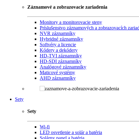
Záznamové a zobrazovacie zariadenia
Monitory a monitorovacie steny
Príslušenstvo záznamových a zobrazovacích zaria
NVR záznamníky
Hybridné záznamníky
Softvéry a licencie
Kódery a dekódery
HD-TVI záznamníky
HD-SDI záznamníky
Analógové záznamníky
Maticové systémy
AHD záznamníky
Sety
Sety
Wi-fi
LED osvetlenie a solár a batéria
Solárny panel a batéria