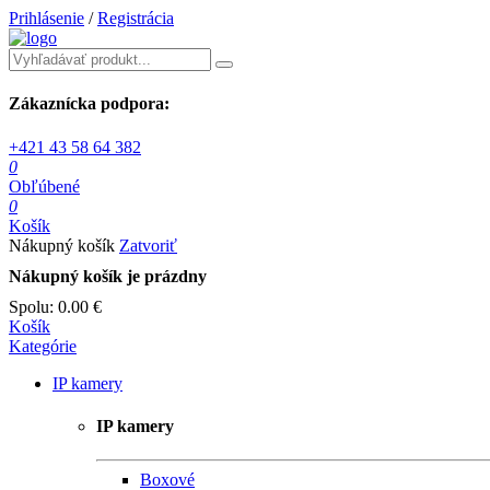
Prihlásenie
/
Registrácia
Zákaznícka podpora:
+421 43 58 64 382
0
Obľúbené
0
Košík
Nákupný košík
Zatvoriť
Nákupný košík je prázdny
Spolu:
0.00 €
Košík
Kategórie
IP kamery
IP kamery
Boxové