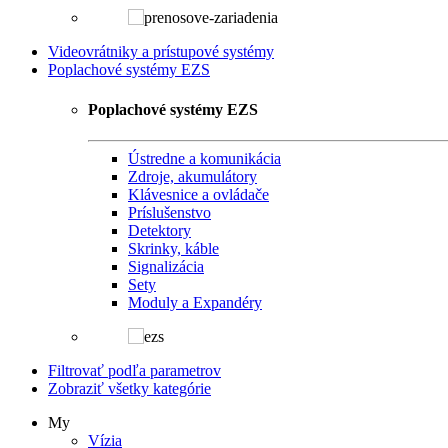
Videovrátniky a prístupové systémy
Poplachové systémy EZS
Poplachové systémy EZS
Ústredne a komunikácia
Zdroje, akumulátory
Klávesnice a ovládače
Príslušenstvo
Detektory
Skrinky, káble
Signalizácia
Sety
Moduly a Expandéry
Filtrovať podľa parametrov
Zobraziť všetky kategórie
My
Vízia