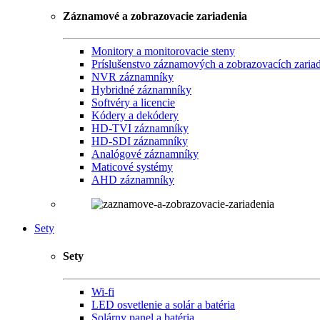
Záznamové a zobrazovacie zariadenia
Monitory a monitorovacie steny
Príslušenstvo záznamových a zobrazovacích zaria
NVR záznamníky
Hybridné záznamníky
Softvéry a licencie
Kódery a dekódery
HD-TVI záznamníky
HD-SDI záznamníky
Analógové záznamníky
Maticové systémy
AHD záznamníky
Sety
Sety
Wi-fi
LED osvetlenie a solár a batéria
Solárny panel a batéria