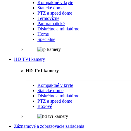
Kompaktné v kryte
Statické dome
PTZ a speed dome
Termovízne
Panoramatické
Diskrétne a miniatúrne
Home
Špeciálne
HD TVI kamery
HD TVI kamery
Kompaktné v kryte
Statické dome
Diskrétne a miniatúrne
PTZ a speed dome
Boxové
Záznamové a zobrazovacie zariadenia