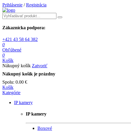
Prihlásenie
/
Registrácia
Zákaznícka podpora:
+421 43 58 64 382
0
Obľúbené
0
Košík
Nákupný košík
Zatvoriť
Nákupný košík je prázdny
Spolu:
0.00 €
Košík
Kategórie
IP kamery
IP kamery
Boxové