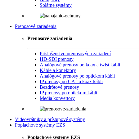
Solárne systémy
Prenosové zariadenia
Prenosové zariadenia
Príslušenstvo prenosových zariadení
HD-SDI prenosy
Analógové prenosy po koax a twist kábli
Káble a konektory
Analógové prenosy po optickom kábli
IP prenosy po CAT a koax kábli
Bezdrôtové prenosy
IP prenosy po optickom kábli
Media konvertory
Videovrátniky a prístupové systémy
Poplachové systémy EZS
Poplachové systémy EZS