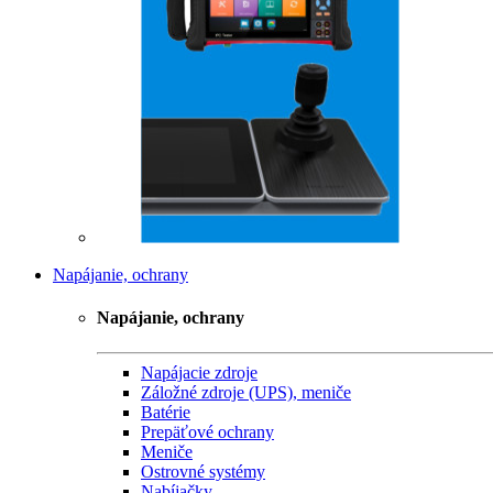
Napájanie, ochrany
Napájanie, ochrany
Napájacie zdroje
Záložné zdroje (UPS), meniče
Batérie
Prepäťové ochrany
Meniče
Ostrovné systémy
Nabíjačky